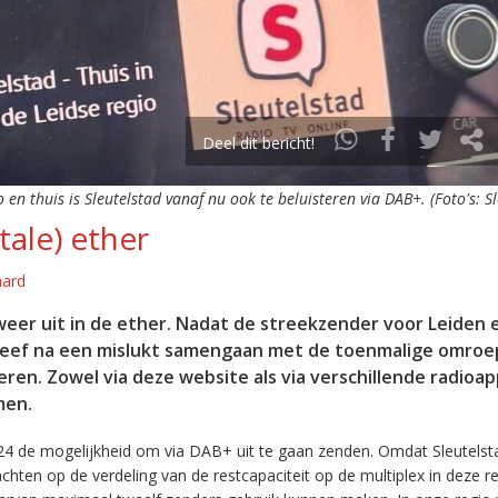
Deel dit bericht!
o en thuis is Sleutelstad vanaf nu ook te beluisteren via DAB+. (Foto's: S
tale) ether
aard
eer uit in de ether. Nadat de streekzender voor Leiden 
leef na een mislukt samengaan met de toenmalige omroep
eren. Zowel via deze website als via verschillende radioa
men.
24 de mogelijkheid om via DAB+ uit te gaan zenden. Omdat Sleutelst
en op de verdeling van de restcapaciteit op de multiplex in deze re