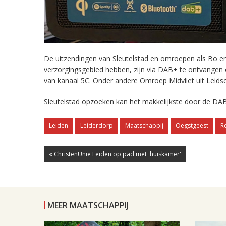
De uitzendingen van Sleutelstad en omroepen als Bo en 
verzorgingsgebied hebben, zijn via DAB+ te ontvangen
van kanaal 5C. Onder andere Omroep Midvliet uit Leids
Sleutelstad opzoeken kan het makkelijkste door de DAB
Leiden
Leiderdorp
Maatschappij
Oegstgeest
R
« ChristenUnie Leiden op pad met 'huiskamer'
MEER MAATSCHAPPIJ