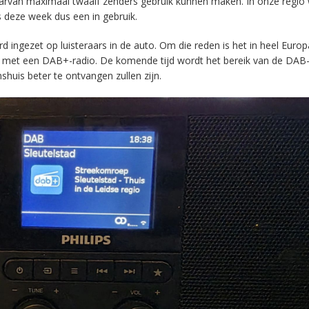
aarvan maximaal twaalf zenders gebruik kunnen maken. In onze regio
s deze week dus een in gebruik.
ingezet op luisteraars in de auto. Om die reden is het in heel Europ
en met een DAB+-radio. De komende tijd wordt het bereik van de DAB
huis beter te ontvangen zullen zijn.