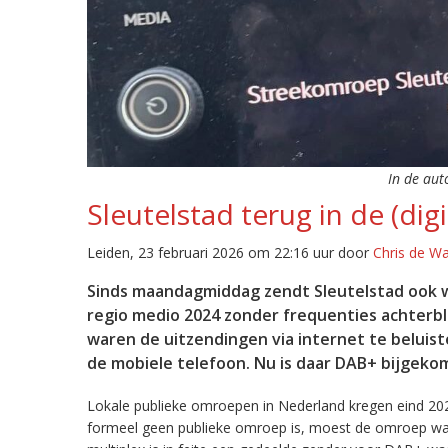
In de aut
Sleutelstad terug in de (digi
Leiden, 23 februari 2026 om 22:16 uur door
Chris de W
Sinds maandagmiddag zendt Sleutelstad ook w
regio medio 2024 zonder frequenties achterb
waren de uitzendingen via internet te beluist
de mobiele telefoon. Nu is daar DAB+ bijgeko
Lokale publieke omroepen in Nederland kregen eind 20
formeel geen publieke omroep is, moest de omroep wacht