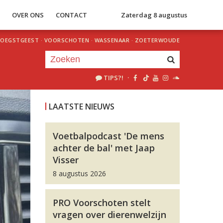
S
OVER ONS
CONTACT
Zaterdag 8 augustus
OEGSTGEEST
·
VOORSCHOTEN
·
WASSENAAR
·
ZOETERWOUDE
TIPS?!
·
Je luistert nu naar
uur 1 van 0
LAATSTE NIEUWS
«
Vorig uur
Volgend uur
»
Voetbalpodcast 'De mens
achter de bal' met Jaap
Visser
8 augustus 2026
PRO Voorschoten stelt
vragen over dierenwelzijn