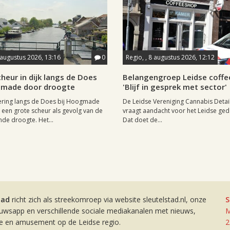
 augustus 2026, 13:16
0
Regio, , 8 augustus 2026, 12:12
heur in dijk langs de Does
Belangengroep Leidse coffe
gmade door droogte
'Blijf in gesprek met sector'
ering langs de Does bij Hoogmade
De Leidse Vereniging Cannabis Detail
een grote scheur als gevolg van de
vraagt aandacht voor het Leidse ge
de droogte. Het...
Dat doet de...
tad
richt zich als streekomroep via website sleutelstad.nl, onze
S
euwsapp en verschillende sociale mediakanalen met nieuws,
M
ie en amusement op de Leidse regio.
2