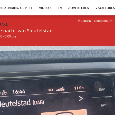
UITZENDING GEMIST
VIDEO’S
TV
ADVERTEREN
VACATURE
LEIDEN
·
LEIDERDORP
·
RAKS:
e nacht van Sleutelstad
0 - 6.00 uur