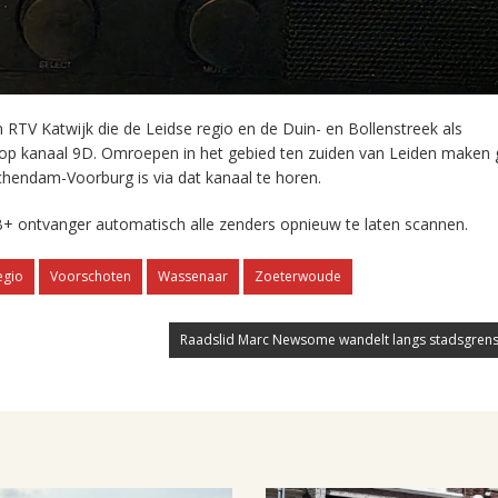
RTV Katwijk die de Leidse regio en de Duin- en Bollenstreek als
 op kanaal 9D. Omroepen in het gebied ten zuiden van Leiden maken 
chendam-Voorburg is via dat kanaal te horen.
+ ontvanger automatisch alle zenders opnieuw te laten scannen.
egio
Voorschoten
Wassenaar
Zoeterwoude
Raadslid Marc Newsome wandelt langs stadsgrens