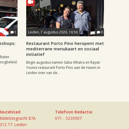
1
Leiden, 7 augustus 2026, 16:56
0
eshops:
Restaurant Porto Pino heropent met
mediterrane menukaart en sociaal
initiatief
listen
doogbeleid.
Begin augustus namen Saba Alhatra en Rayan
Younis restaurant Porto Pino aan de Haven in
Leiden over van de...
leutelstad
Telefoon Redactie
iddelstegracht 87A
071 - 5235907
312 TT Leiden