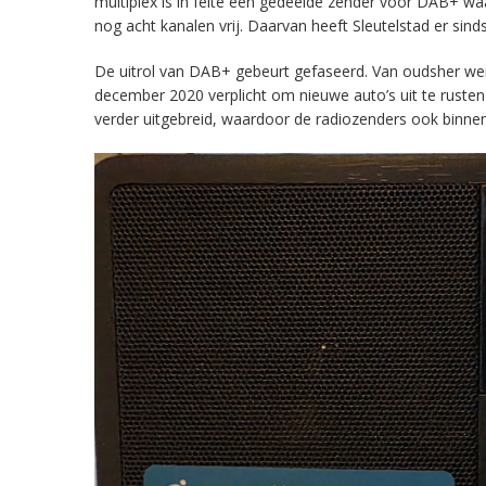
multiplex is in feite een gedeelde zender voor DAB+ w
nog acht kanalen vrij. Daarvan heeft Sleutelstad er sind
De uitrol van DAB+ gebeurt gefaseerd. Van oudsher werd 
december 2020 verplicht om nieuwe auto’s uit te rust
verder uitgebreid, waardoor de radiozenders ook binnens