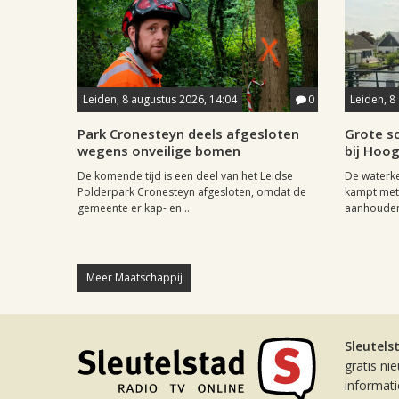
Leiden, 8 augustus 2026, 14:04
0
Leiden, 8
Park Cronesteyn deels afgesloten
Grote sc
wegens onveilige bomen
bij Hoo
De komende tijd is een deel van het Leidse
De waterk
Polderpark Cronesteyn afgesloten, omdat de
kampt met 
gemeente er kap- en...
aanhouden
Meer Maatschappij
Sleutels
gratis ni
informat