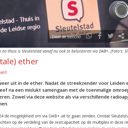
Deel dit bericht!
o en thuis is Sleutelstad vanaf nu ook te beluisteren via DAB+. (Foto's: S
tale) ether
aard
eer uit in de ether. Nadat de streekzender voor Leiden 
leef na een mislukt samengaan met de toenmalige omroep
eren. Zowel via deze website als via verschillende radioa
men.
24 de mogelijkheid om via DAB+ uit te gaan zenden. Omdat Sleutelst
en op de verdeling van de restcapaciteit op de multiplex in deze re