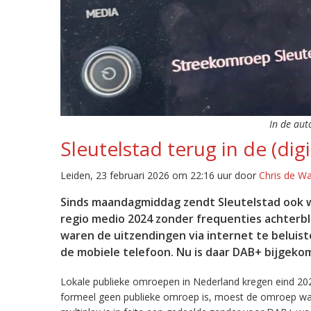
In de aut
Sleutelstad terug in de (digi
Leiden, 23 februari 2026 om 22:16 uur door
Chris de W
Sinds maandagmiddag zendt Sleutelstad ook w
regio medio 2024 zonder frequenties achterb
waren de uitzendingen via internet te beluist
de mobiele telefoon. Nu is daar DAB+ bijgeko
Lokale publieke omroepen in Nederland kregen eind 20
formeel geen publieke omroep is, moest de omroep wacht