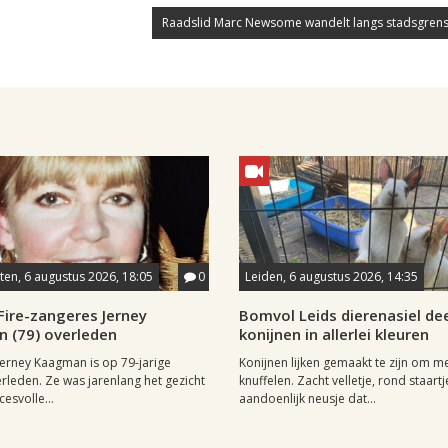
Raadslid Marc Newsome wandelt langs stadsgrens
en, 6 augustus 2026, 18:05
0
Leiden, 6 augustus 2026, 14:35
Fire-zangeres Jerney
Bomvol Leids dierenasiel dee
 (79) overleden
konijnen in allerlei kleuren
erney Kaagman is op 79-jarige
Konijnen lijken gemaakt te zijn om m
erleden. Ze was jarenlang het gezicht
knuffelen. Zacht velletje, rond staartj
esvolle...
aandoenlijk neusje dat...