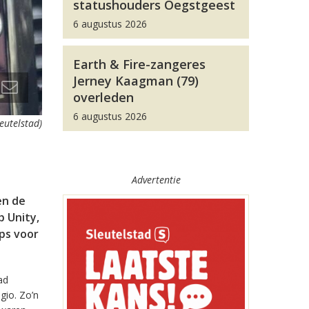
statushouders Oegstgeest
6 augustus 2026
Earth & Fire-zangeres
Jerney Kaagman (79)
overleden
6 augustus 2026
leutelstad)
Advertentie
en de
 Unity,
pps voor
ad
gio. Zo’n