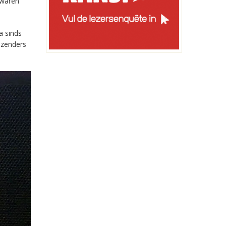
 waren
a sinds
-zenders