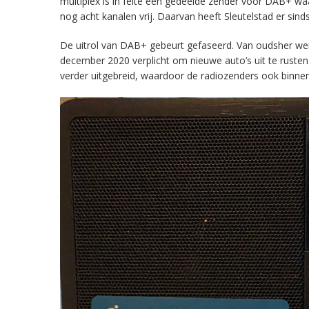
multiplex is in feite een gedeelde zender voor DAB+ w
nog acht kanalen vrij. Daarvan heeft Sleutelstad er sind
De uitrol van DAB+ gebeurt gefaseerd. Van oudsher werd 
december 2020 verplicht om nieuwe auto’s uit te rust
verder uitgebreid, waardoor de radiozenders ook binnens