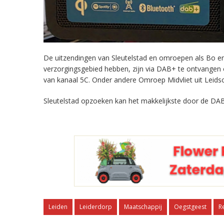
De uitzendingen van Sleutelstad en omroepen als Bo en 
verzorgingsgebied hebben, zijn via DAB+ te ontvangen
van kanaal 5C. Onder andere Omroep Midvliet uit Leids
Sleutelstad opzoeken kan het makkelijkste door de DAB
Leiden
Leiderdorp
Maatschappij
Oegstgeest
R