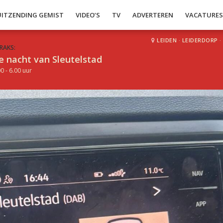
UITZENDING GEMIST
VIDEO’S
TV
ADVERTEREN
VACATURE
LEIDEN
·
LEIDERDORP
·
RAKS:
e nacht van Sleutelstad
0 - 6.00 uur