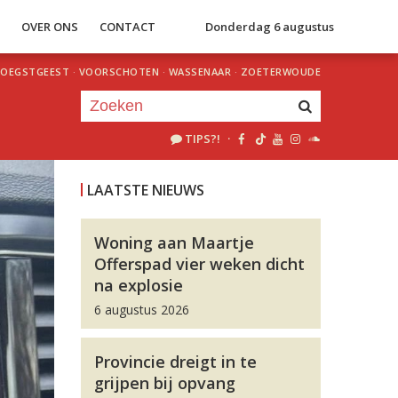
S
OVER ONS
CONTACT
Donderdag 6 augustus
OEGSTGEEST
·
VOORSCHOTEN
·
WASSENAAR
·
ZOETERWOUDE
TIPS?!
·
Je luistert nu naar
uur 1 van 0
LAATSTE NIEUWS
«
Vorig uur
Volgend uur
»
Woning aan Maartje
Offerspad vier weken dicht
na explosie
6 augustus 2026
Provincie dreigt in te
grijpen bij opvang