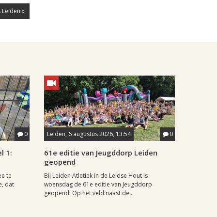
 Leiden »
0
Leiden, 6 augustus 2026, 13:54
0
l 1:
61e editie van Jeugddorp Leiden
geopend
ee te
Bij Leiden Atletiek in de Leidse Hout is
e, dat
woensdag de 61e editie van Jeugddorp
geopend. Op het veld naast de...