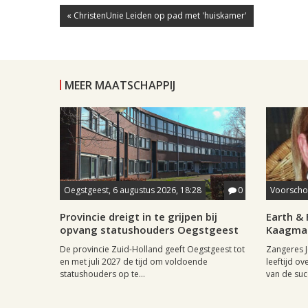
« ChristenUnie Leiden op pad met 'huiskamer'
MEER MAATSCHAPPIJ
Oegstgeest, 6 augustus 2026, 18:28
0
Voorschot
Provincie dreigt in te grijpen bij
Earth & 
opvang statushouders Oegstgeest
Kaagman
De provincie Zuid-Holland geeft Oegstgeest tot
Zangeres J
en met juli 2027 de tijd om voldoende
leeftijd ov
statushouders op te...
van de succ