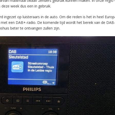
aarvan maximaal twaalf zenders gebruik kunnen maken. In onze regio
s deze week dus een in gebruik.
ingezet op luisteraars in de auto. Om die reden is het in heel Europ
en met een DAB+-radio. De komende tijd wordt het bereik van de DAB
huis beter te ontvangen zullen zijn.