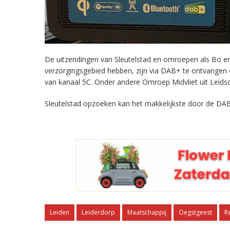
De uitzendingen van Sleutelstad en omroepen als Bo en 
verzorgingsgebied hebben, zijn via DAB+ te ontvangen
van kanaal 5C. Onder andere Omroep Midvliet uit Leids
Sleutelstad opzoeken kan het makkelijkste door de DAB
Leiden
Leiderdorp
Maatschappij
Oegstgeest
R