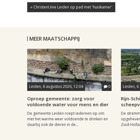
« ChristenUnie Leiden op pad met 'huiskamer'
MEER MAATSCHAPPIJ
Leiden, 6 augustus 2026, 12:04
0
Leiden, 6
Oproep gemeente: zorg voor
Rijn-Sc
voldoende water voor mens en dier
scheepv
De gemeente Leiden roept iedereen op om
De stremmi
met het warme weer voldoende te drinken en
opgeheven
daarbij ook de dieren in de...
Zuid-Holla