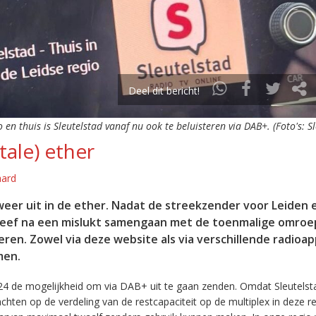
Deel dit bericht!
o en thuis is Sleutelstad vanaf nu ook te beluisteren via DAB+. (Foto's: S
tale) ether
aard
eer uit in de ether. Nadat de streekzender voor Leiden 
leef na een mislukt samengaan met de toenmalige omroep
eren. Zowel via deze website als via verschillende radioa
men.
24 de mogelijkheid om via DAB+ uit te gaan zenden. Omdat Sleutelst
en op de verdeling van de restcapaciteit op de multiplex in deze re