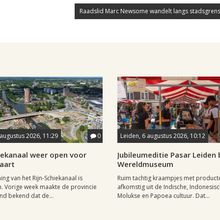
Raadslid Marc Newsome wandelt langs stadsgrens
 augustus 2026, 11:29
0
Leiden, 6 augustus 2026, 10:12
hiekanaal weer open voor
Jubileumeditie Pasar Leiden b
aart
Wereldmuseum
ng van het Rijn-Schiekanaal is
Ruim tachtig kraampjes met product
. Vorige week maakte de provincie
afkomstig uit de Indische, Indonesisc
nd bekend dat de...
Molukse en Papoea cultuur. Dat...