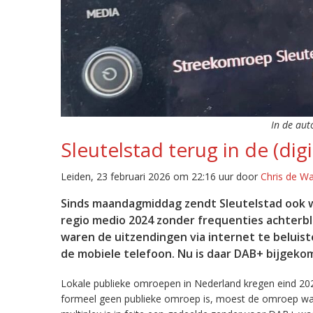
In de aut
Sleutelstad terug in de (digi
Leiden, 23 februari 2026 om 22:16 uur door
Chris de W
Sinds maandagmiddag zendt Sleutelstad ook w
regio medio 2024 zonder frequenties achterb
waren de uitzendingen via internet te beluist
de mobiele telefoon. Nu is daar DAB+ bijgeko
Lokale publieke omroepen in Nederland kregen eind 20
formeel geen publieke omroep is, moest de omroep wacht