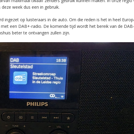
aarvan maximaal twaalf zenders gebruik kunnen maken. In onze regio
s deze week dus een in gebruik.
ingezet op luisteraars in de auto. Om die reden is het in heel Europ
en met een DAB+-radio. De komende tijd wordt het bereik van de DAB
huis beter te ontvangen zullen zijn.