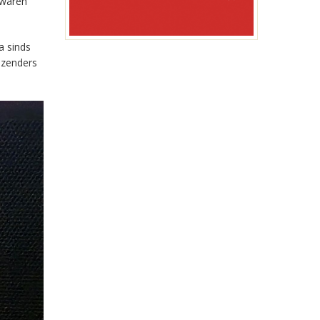
 waren
a sinds
-zenders