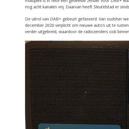
multiplex is in feite een gedeelde zender voor DAB+ w
nog acht kanalen vrij. Daarvan heeft Sleutelstad er sind
De uitrol van DAB+ gebeurt gefaseerd. Van oudsher werd 
december 2020 verplicht om nieuwe auto’s uit te rust
verder uitgebreid, waardoor de radiozenders ook binnens