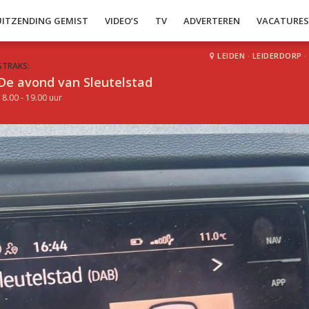
UITZENDING GEMIST
VIDEO’S
TV
ADVERTEREN
VACATURE
LEIDEN
·
LEIDERDORP
·
STRAKS:
De avond van Sleutelstad
18.00 - 19.00 uur