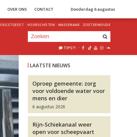
S
OVER ONS
CONTACT
Donderdag 6 augustus
OEGSTGEEST
·
VOORSCHOTEN
·
WASSENAAR
·
ZOETERWOUDE
TIPS?!
·
Je luistert nu naar
uur 1 van 0
LAATSTE NIEUWS
«
Vorig uur
Volgend uur
»
Oproep gemeente: zorg
voor voldoende water voor
mens en dier
6 augustus 2026
Rijn-Schiekanaal weer
open voor scheepvaart