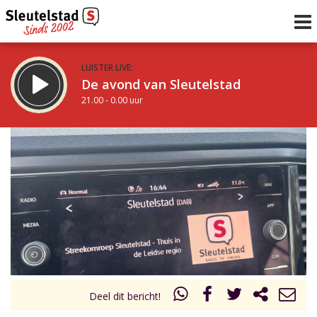
LUISTER LIVE:
De avond van Sleutelstad
21.00 - 0.00 uur
STRAKS:
De nacht van Sleutelstad
0.00 - 6.00 uur
uur 1 van 0
Vorig uur
Volgend uur
Inklappen
Deel dit bericht!