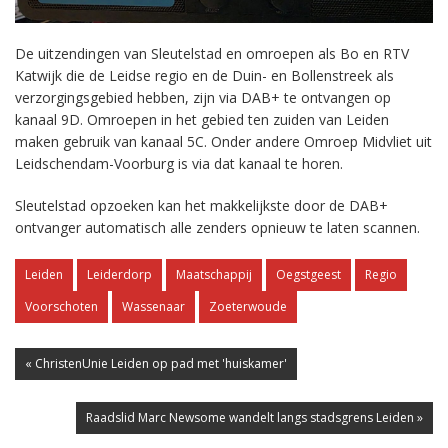
De uitzendingen van Sleutelstad en omroepen als Bo en RTV
Katwijk die de Leidse regio en de Duin- en Bollenstreek als
verzorgingsgebied hebben, zijn via DAB+ te ontvangen op
kanaal 9D. Omroepen in het gebied ten zuiden van Leiden
maken gebruik van kanaal 5C. Onder andere Omroep Midvliet uit
Leidschendam-Voorburg is via dat kanaal te horen.
Sleutelstad opzoeken kan het makkelijkste door de DAB+
ontvanger automatisch alle zenders opnieuw te laten scannen.
Leiden
Leiderdorp
Maatschappij
Oegstgeest
Regio
Voorschoten
Wassenaar
Zoeterwoude
« ChristenUnie Leiden op pad met 'huiskamer'
Raadslid Marc Newsome wandelt langs stadsgrens Leiden »