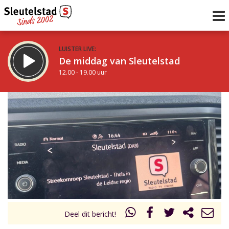
LUISTER LIVE:
De middag van Sleutelstad
12.00 - 19.00 uur
STRAKS:
De avond van Sleutelstad
19.00 - 22.00 uur
uur 1 van 0
Vorig uur
Volgend uur
Inklappen
Deel dit bericht!