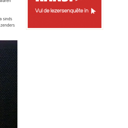
 waren
a sinds
-zenders