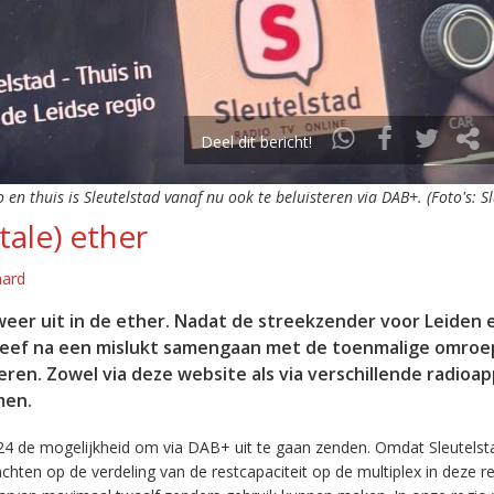
Deel dit bericht!
o en thuis is Sleutelstad vanaf nu ook te beluisteren via DAB+. (Foto's: S
tale) ether
aard
eer uit in de ether. Nadat de streekzender voor Leiden 
leef na een mislukt samengaan met de toenmalige omroep
eren. Zowel via deze website als via verschillende radioa
men.
24 de mogelijkheid om via DAB+ uit te gaan zenden. Omdat Sleutelst
en op de verdeling van de restcapaciteit op de multiplex in deze re