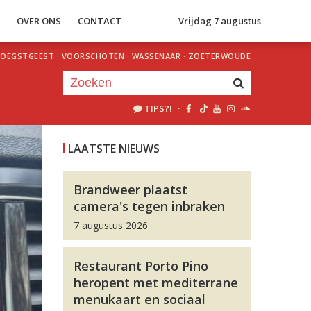
S
OVER ONS
CONTACT
Vrijdag 7 augustus
OEGSTGEEST
·
VOORSCHOTEN
·
WASSENAAR
·
ZOETERWOUDE
TIPS?!
·
Je luistert nu naar
uur 1 van 0
LAATSTE NIEUWS
«
Vorig uur
Volgend uur
»
Brandweer plaatst
camera's tegen inbraken
7 augustus 2026
Restaurant Porto Pino
heropent met mediterrane
menukaart en sociaal