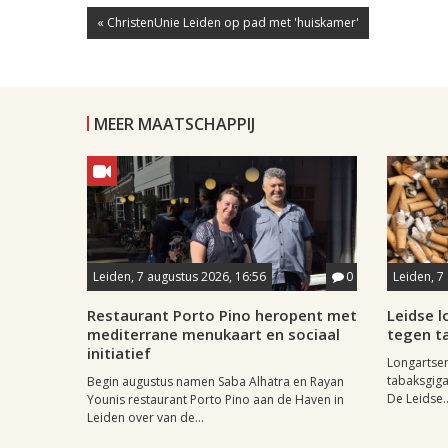
« ChristenUnie Leiden op pad met 'huiskamer'
MEER MAATSCHAPPIJ
Leiden, 7 augustus 2026, 16:56
0
Leiden, 7
Restaurant Porto Pino heropent met
Leidse 
mediterrane menukaart en sociaal
tegen ta
initiatief
Longartse
tabaksgigan
Begin augustus namen Saba Alhatra en Rayan
De Leidse..
Younis restaurant Porto Pino aan de Haven in
Leiden over van de...