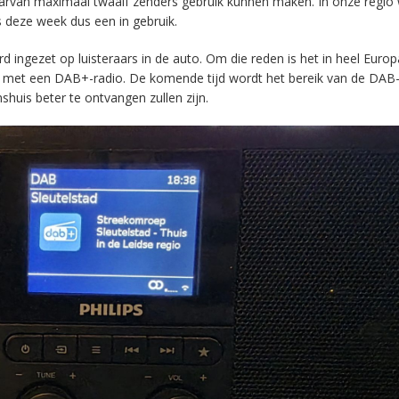
aarvan maximaal twaalf zenders gebruik kunnen maken. In onze regio
s deze week dus een in gebruik.
ingezet op luisteraars in de auto. Om die reden is het in heel Europ
en met een DAB+-radio. De komende tijd wordt het bereik van de DAB
huis beter te ontvangen zullen zijn.