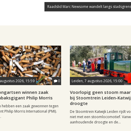
Raadslid Marc Newsome wandelt langs stadsgrens
 augustus 2026, 15:59
0
Leiden, 7 augustus 2026, 15:00
longartsen winnen zaak
Voorlopig geen stoom maar 
baksgigant Philip Morris
bij Stoomtrein Leiden-Katwi
droogte
n hebben een zaak gewonnen tegen
t Philip Morris International (PMI).
De Stoomtrein Katwijk Leiden rijdt v
.
niet met een stoomlocomotief. Van
aanhoudende droogte en de...