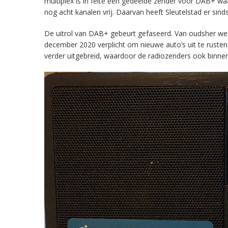
multiplex is in feite een gedeelde zender voor DAB+ w
nog acht kanalen vrij. Daarvan heeft Sleutelstad er sind
De uitrol van DAB+ gebeurt gefaseerd. Van oudsher werd 
december 2020 verplicht om nieuwe auto’s uit te rust
verder uitgebreid, waardoor de radiozenders ook binnens