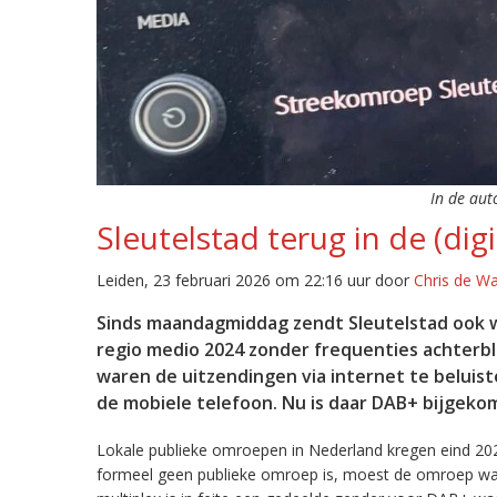
In de aut
Sleutelstad terug in de (digi
Leiden, 23 februari 2026 om 22:16 uur door
Chris de W
Sinds maandagmiddag zendt Sleutelstad ook w
regio medio 2024 zonder frequenties achterb
waren de uitzendingen via internet te beluist
de mobiele telefoon. Nu is daar DAB+ bijgeko
Lokale publieke omroepen in Nederland kregen eind 20
formeel geen publieke omroep is, moest de omroep wacht