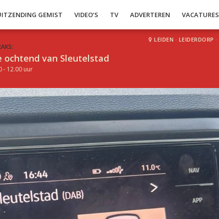
UITZENDING GEMIST
VIDEO’S
TV
ADVERTEREN
VACATURE
LEIDEN
·
LEIDERDORP
·
RAKS:
 ochtend van Sleutelstad
0 - 12.00 uur