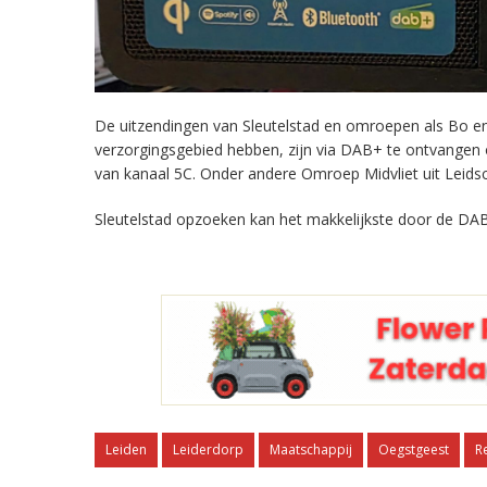
De uitzendingen van Sleutelstad en omroepen als Bo en 
verzorgingsgebied hebben, zijn via DAB+ te ontvangen
van kanaal 5C. Onder andere Omroep Midvliet uit Leids
Sleutelstad opzoeken kan het makkelijkste door de DAB
Leiden
Leiderdorp
Maatschappij
Oegstgeest
R