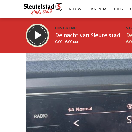
NIEUWS
AGENDA
GIDS
LUISTER LIVE:
ST
De nacht van Sleutelstad
De
0.00 - 6.00 uur
6.0
Inklappen