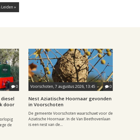
 Leiden »
0
Voorschoten, 7 augustus 2026, 13:45
0
diesel
Nest Aziatische Hoornaar gevonden
jk door
in Voorschoten
De gemeente Voorschoten waarschuwt voor de
Aziatische Hoornaar. In de Van Beethovenlaan
oorlopig
is een nest van de...
wege de