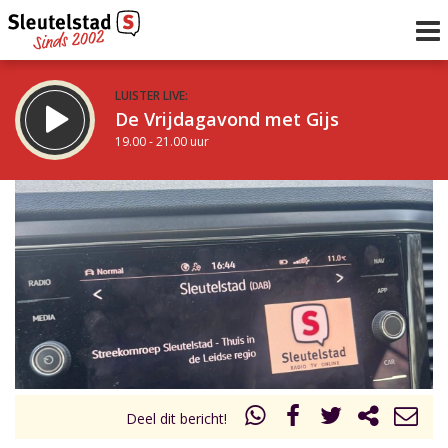
LUISTER LIVE:
De Vrijdagavond met Gijs
19.00 - 21.00 uur
STRAKS:
De avond van Sleutelstad
21.00 - 0.00 uur
uur 1 van 0
Vorig uur
Volgend uur
Inklappen
Deel dit bericht!