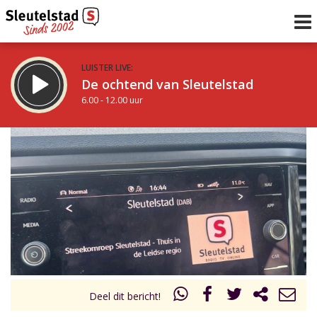
LUISTER LIVE:
De ochtend van Sleutelstad
6.00 - 12.00 uur
STRAKS:
De middag van Sleutelstad
12.00 - 18.00 uur
uur 1 van 0
Vorig uur
Volgend uur
Inklappen
Deel dit bericht!