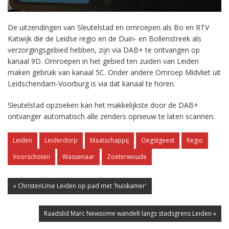
De uitzendingen van Sleutelstad en omroepen als Bo en RTV
Katwijk die de Leidse regio en de Duin- en Bollenstreek als
verzorgingsgebied hebben, zijn via DAB+ te ontvangen op
kanaal 9D. Omroepen in het gebied ten zuiden van Leiden
maken gebruik van kanaal 5C. Onder andere Omroep Midvliet uit
Leidschendam-Voorburg is via dat kanaal te horen.
Sleutelstad opzoeken kan het makkelijkste door de DAB+
ontvanger automatisch alle zenders opnieuw te laten scannen.
Leiden
Leiderdorp
Maatschappij
Oegstgeest
Regio
Voorschoten
Wassenaar
Zoeterwoude
« ChristenUnie Leiden op pad met 'huiskamer'
Raadslid Marc Newsome wandelt langs stadsgrens Leiden »