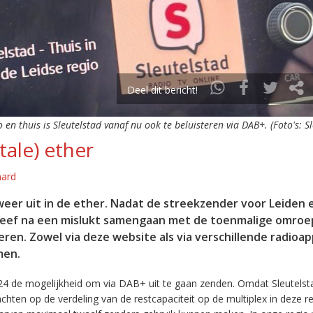
Deel dit bericht!
o en thuis is Sleutelstad vanaf nu ook te beluisteren via DAB+. (Foto's: S
tale) ether
aard
eer uit in de ether. Nadat de streekzender voor Leiden 
leef na een mislukt samengaan met de toenmalige omroep
eren. Zowel via deze website als via verschillende radioa
men.
24 de mogelijkheid om via DAB+ uit te gaan zenden. Omdat Sleutelst
en op de verdeling van de restcapaciteit op de multiplex in deze re