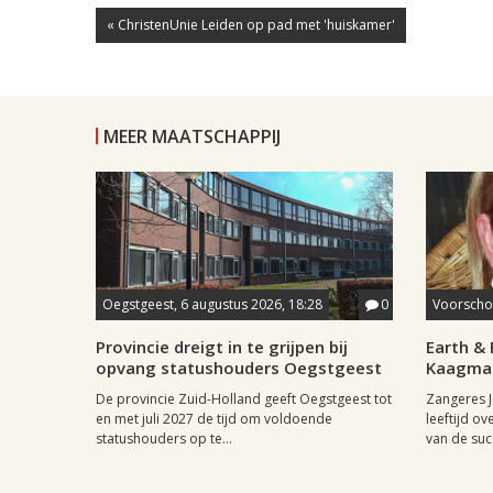
« ChristenUnie Leiden op pad met 'huiskamer'
MEER MAATSCHAPPIJ
Oegstgeest, 6 augustus 2026, 18:28
0
Voorschot
Provincie dreigt in te grijpen bij
Earth & 
opvang statushouders Oegstgeest
Kaagman
De provincie Zuid-Holland geeft Oegstgeest tot
Zangeres J
en met juli 2027 de tijd om voldoende
leeftijd ov
statushouders op te...
van de succ