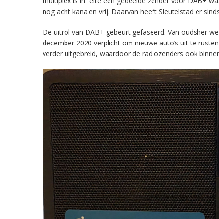
multiplex is in feite een gedeelde zender voor DAB+ w
nog acht kanalen vrij. Daarvan heeft Sleutelstad er sind
De uitrol van DAB+ gebeurt gefaseerd. Van oudsher werd 
december 2020 verplicht om nieuwe auto’s uit te rust
verder uitgebreid, waardoor de radiozenders ook binnens