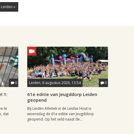
 Leiden »
0
Leiden, 6 augustus 2026, 13:54
0
l 1:
61e editie van Jeugddorp Leiden
geopend
ee te
Bij Leiden Atletiek in de Leidse Hout is
e, dat
woensdag de 61e editie van Jeugddorp
geopend. Op het veld naast de...