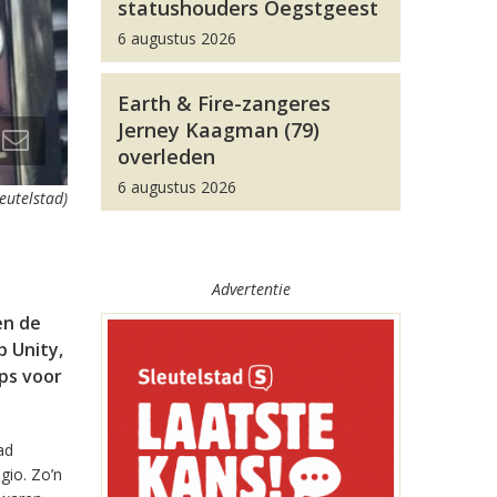
statushouders Oegstgeest
6 augustus 2026
Earth & Fire-zangeres
Jerney Kaagman (79)
overleden
6 augustus 2026
leutelstad)
Advertentie
en de
 Unity,
pps voor
ad
gio. Zo’n