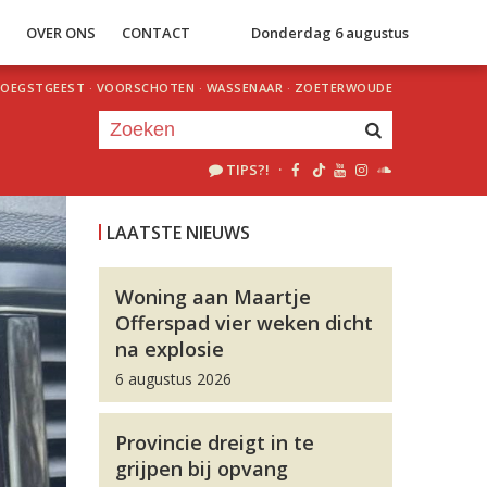
S
OVER ONS
CONTACT
Donderdag 6 augustus
OEGSTGEEST
·
VOORSCHOTEN
·
WASSENAAR
·
ZOETERWOUDE
TIPS?!
·
Je luistert nu naar
uur 1 van 0
LAATSTE NIEUWS
«
Vorig uur
Volgend uur
»
Woning aan Maartje
Offerspad vier weken dicht
na explosie
6 augustus 2026
Provincie dreigt in te
grijpen bij opvang