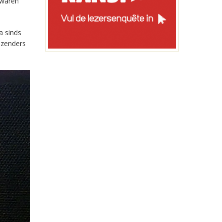
 waren
a sinds
-zenders