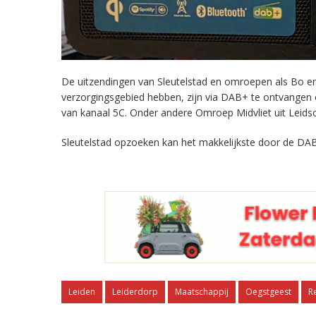
De uitzendingen van Sleutelstad en omroepen als Bo en 
verzorgingsgebied hebben, zijn via DAB+ te ontvangen
van kanaal 5C. Onder andere Omroep Midvliet uit Leids
Sleutelstad opzoeken kan het makkelijkste door de DAB
Leiden
Leiderdorp
Maatschappij
Oegstgeest
R