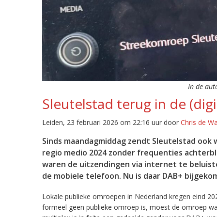
In de aut
Sleutelstad terug in de (digi
Leiden, 23 februari 2026 om 22:16 uur door
Chris de W
Sinds maandagmiddag zendt Sleutelstad ook w
regio medio 2024 zonder frequenties achterb
waren de uitzendingen via internet te beluist
de mobiele telefoon. Nu is daar DAB+ bijgeko
Lokale publieke omroepen in Nederland kregen eind 20
formeel geen publieke omroep is, moest de omroep wacht