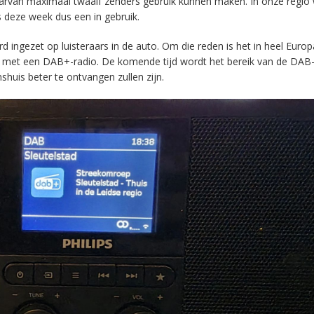
aarvan maximaal twaalf zenders gebruik kunnen maken. In onze regio
s deze week dus een in gebruik.
ingezet op luisteraars in de auto. Om die reden is het in heel Europ
en met een DAB+-radio. De komende tijd wordt het bereik van de DAB
huis beter te ontvangen zullen zijn.