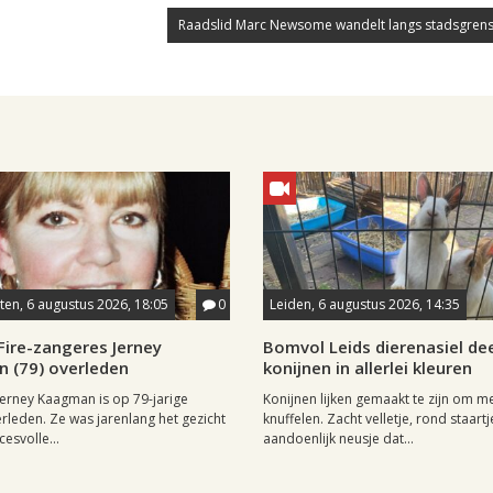
Raadslid Marc Newsome wandelt langs stadsgrens
en, 6 augustus 2026, 18:05
0
Leiden, 6 augustus 2026, 14:35
Fire-zangeres Jerney
Bomvol Leids dierenasiel dee
 (79) overleden
konijnen in allerlei kleuren
erney Kaagman is op 79-jarige
Konijnen lijken gemaakt te zijn om m
erleden. Ze was jarenlang het gezicht
knuffelen. Zacht velletje, rond staartj
esvolle...
aandoenlijk neusje dat...