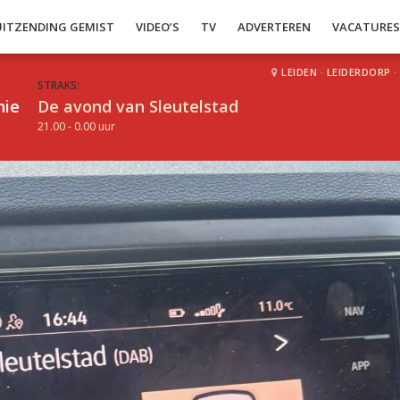
UITZENDING GEMIST
VIDEO’S
TV
ADVERTEREN
VACATURE
LEIDEN
·
LEIDERDORP
·
STRAKS:
hie
De avond van Sleutelstad
21.00 - 0.00 uur