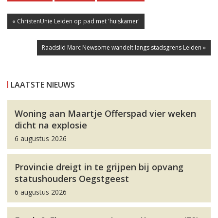
« ChristenUnie Leiden op pad met 'huiskamer'
Raadslid Marc Newsome wandelt langs stadsgrens Leiden »
LAATSTE NIEUWS
Woning aan Maartje Offerspad vier weken
dicht na explosie
6 augustus 2026
Provincie dreigt in te grijpen bij opvang
statushouders Oegstgeest
6 augustus 2026