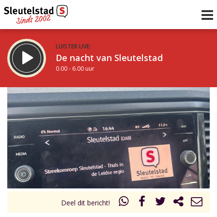
LUISTER LIVE:
De nacht van Sleutelstad
0.00 - 6.00 uur
STRAKS:
De ochtend van Sleutelstad
6.00 - 12.00 uur
uur 1 van 0
Vorig uur
Volgend uur
Inklappen
Deel dit bericht!