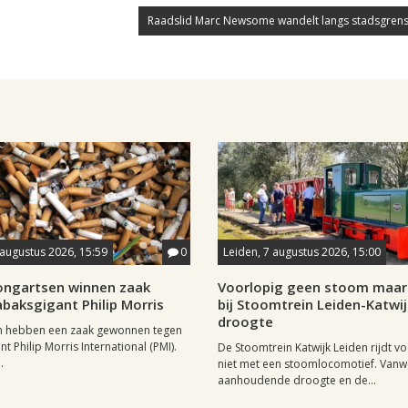
Raadslid Marc Newsome wandelt langs stadsgrens
 augustus 2026, 15:59
0
Leiden, 7 augustus 2026, 15:00
longartsen winnen zaak
Voorlopig geen stoom maar 
baksgigant Philip Morris
bij Stoomtrein Leiden-Katwi
droogte
n hebben een zaak gewonnen tegen
t Philip Morris International (PMI).
De Stoomtrein Katwijk Leiden rijdt v
.
niet met een stoomlocomotief. Van
aanhoudende droogte en de...