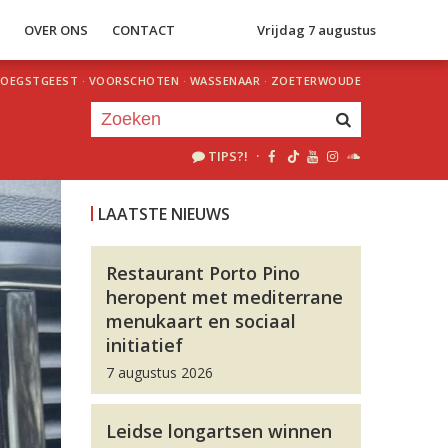
S
OVER ONS
CONTACT
Vrijdag 7 augustus
OEGSTGEEST
·
VOORSCHOTEN
·
WASSENAAR
·
ZOETERWOUDE
TIPS?!
·
Je luistert nu naar
uur 1 van 0
LAATSTE NIEUWS
«
Vorig uur
Volgend uur
»
Restaurant Porto Pino
heropent met mediterrane
menukaart en sociaal
initiatief
7 augustus 2026
Leidse longartsen winnen