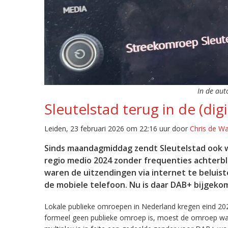
In de aut
Sleutelstad terug in de (digi
Leiden, 23 februari 2026 om 22:16 uur door
Chris de W
Sinds maandagmiddag zendt Sleutelstad ook w
regio medio 2024 zonder frequenties achterb
waren de uitzendingen via internet te beluist
de mobiele telefoon. Nu is daar DAB+ bijgeko
Lokale publieke omroepen in Nederland kregen eind 20
formeel geen publieke omroep is, moest de omroep wacht