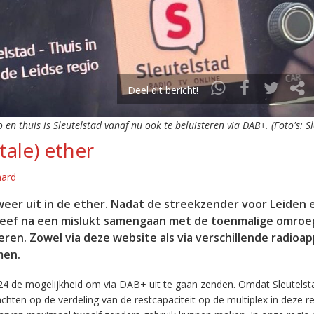
Deel dit bericht!
o en thuis is Sleutelstad vanaf nu ook te beluisteren via DAB+. (Foto's: S
tale) ether
aard
eer uit in de ether. Nadat de streekzender voor Leiden 
leef na een mislukt samengaan met de toenmalige omroep
eren. Zowel via deze website als via verschillende radioa
men.
24 de mogelijkheid om via DAB+ uit te gaan zenden. Omdat Sleutelst
en op de verdeling van de restcapaciteit op de multiplex in deze re