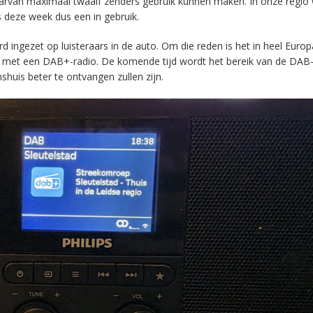
aarvan maximaal twaalf zenders gebruik kunnen maken. In onze regio
s deze week dus een in gebruik.
ingezet op luisteraars in de auto. Om die reden is het in heel Europ
en met een DAB+-radio. De komende tijd wordt het bereik van de DAB
huis beter te ontvangen zullen zijn.