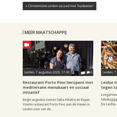
« ChristenUnie Leiden op pad met 'huiskamer'
MEER MAATSCHAPPIJ
Leiden, 7 augustus 2026, 17:43
0
Leiden, 7
Restaurant Porto Pino heropent met
Leidse 
mediterrane menukaart en sociaal
tegen ta
initiatief
Longartse
tabaksgigan
Begin augustus namen Saba Alhatra en Rayan
De Leidse..
Younis restaurant Porto Pino aan de Haven in
Leiden over van de...