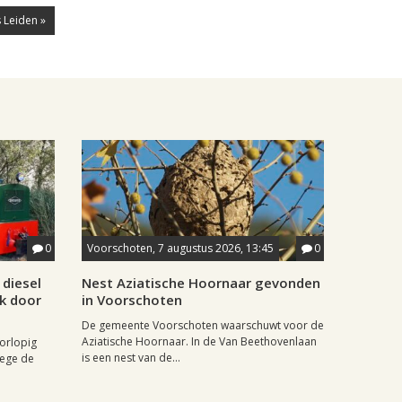
 Leiden »
0
Voorschoten, 7 augustus 2026, 13:45
0
diesel
Nest Aziatische Hoornaar gevonden
jk door
in Voorschoten
De gemeente Voorschoten waarschuwt voor de
Aziatische Hoornaar. In de Van Beethovenlaan
oorlopig
is een nest van de...
wege de