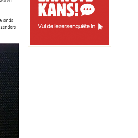
 waren
a sinds
-zenders