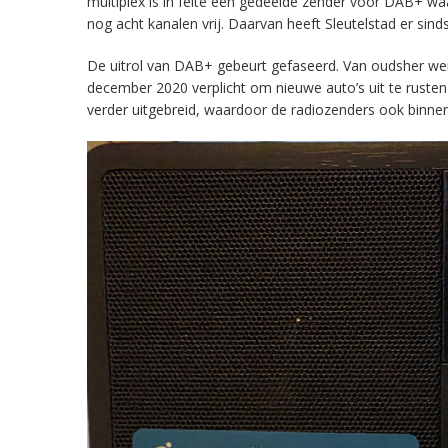
multiplex is in feite een gedeelde zender voor DAB+ w
nog acht kanalen vrij. Daarvan heeft Sleutelstad er sind
De uitrol van DAB+ gebeurt gefaseerd. Van oudsher werd 
december 2020 verplicht om nieuwe auto’s uit te rust
verder uitgebreid, waardoor de radiozenders ook binnens