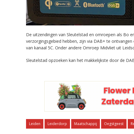
De uitzendingen van Sleutelstad en omroepen als Bo en 
verzorgingsgebied hebben, zijn via DAB+ te ontvangen
van kanaal 5C. Onder andere Omroep Midvliet uit Leids
Sleutelstad opzoeken kan het makkelijkste door de DAB
Leiden
Leiderdorp
Maatschappij
Oegstgeest
R