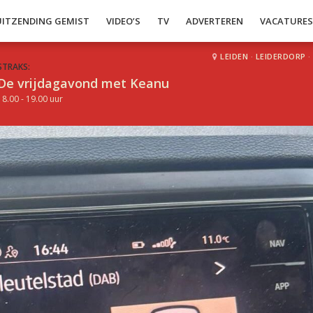
UITZENDING GEMIST
VIDEO’S
TV
ADVERTEREN
VACATURE
LEIDEN
·
LEIDERDORP
·
STRAKS:
De vrijdagavond met Keanu
18.00 - 19.00 uur