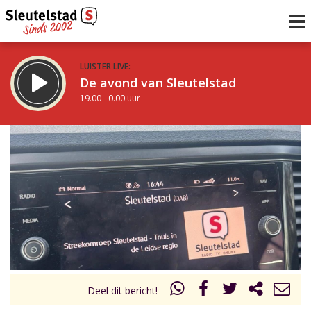
LUISTER LIVE:
De avond van Sleutelstad
19.00 - 0.00 uur
STRAKS:
De nacht van Sleutelstad
0.00 - 6.00 uur
uur 1 van 0
Vorig uur
Volgend uur
Inklappen
Deel dit bericht!