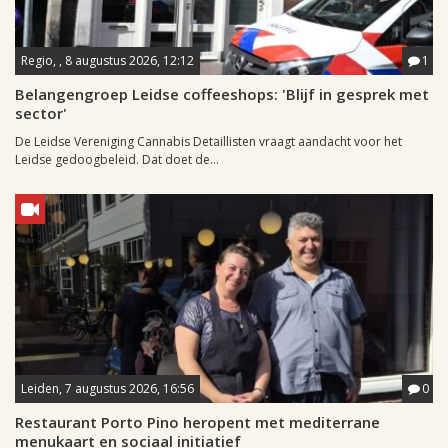
Regio, , 8 augustus 2026, 12:12
1
Belangengroep Leidse coffeeshops: 'Blijf in gesprek met
sector'
De Leidse Vereniging Cannabis Detaillisten vraagt aandacht voor het
Leidse gedoogbeleid. Dat doet de...
Leiden, 7 augustus 2026, 16:56
0
Restaurant Porto Pino heropent met mediterrane
menukaart en sociaal initiatief