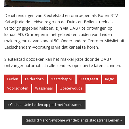
De uitzendingen van Sleutelstad en omroepen als Bo en RTV
Katwijk die de Leidse regio en de Duin- en Bollenstreek als
verzorgingsgebied hebben, zijn via DAB+ te ontvangen op
kanaal 9D. Omroepen in het gebied ten zuiden van Leiden
maken gebruik van kanaal 5C. Onder andere Omroep Midvliet uit
Leidschendam-Voorburg is via dat kanaal te horen.
Sleutelstad opzoeken kan het makkelijkste door de DAB+
ontvanger automatisch alle zenders opnieuw te laten scannen.
Leiden
Leiderdorp
Maatschappij
Oegstgeest
Regio
Voorschoten
Wassenaar
Zoeterwoude
« ChristenUnie Leiden op pad met 'huiskamer'
Raadslid Marc Newsome wandelt langs stadsgrens Leiden »