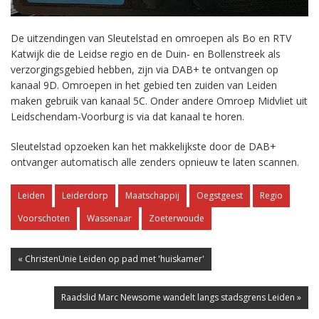
De uitzendingen van Sleutelstad en omroepen als Bo en RTV
Katwijk die de Leidse regio en de Duin- en Bollenstreek als
verzorgingsgebied hebben, zijn via DAB+ te ontvangen op
kanaal 9D. Omroepen in het gebied ten zuiden van Leiden
maken gebruik van kanaal 5C. Onder andere Omroep Midvliet uit
Leidschendam-Voorburg is via dat kanaal te horen.
Sleutelstad opzoeken kan het makkelijkste door de DAB+
ontvanger automatisch alle zenders opnieuw te laten scannen.
Leiden
Leiderdorp
Maatschappij
Oegstgeest
Regio
Voorschoten
Wassenaar
Zoeterwoude
« ChristenUnie Leiden op pad met 'huiskamer'
Raadslid Marc Newsome wandelt langs stadsgrens Leiden »