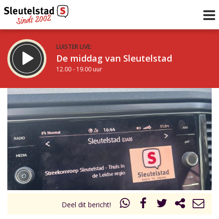
LUISTER LIVE:
De middag van Sleutelstad
12.00 - 19.00 uur
STRAKS:
De avond van Sleutelstad
19.00 - 22.00 uur
uur 1 van 0
Vorig uur
Volgend uur
Inklappen
Deel dit bericht!