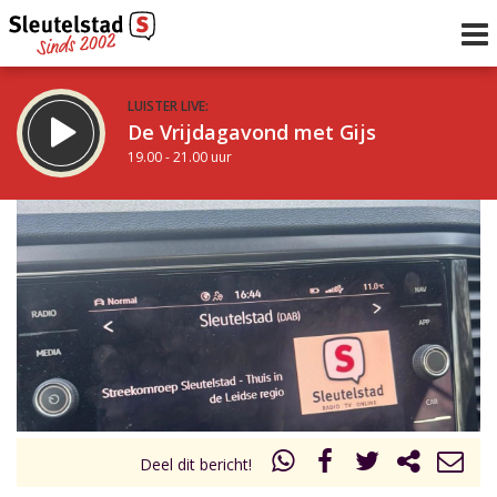
LUISTER LIVE:
De Vrijdagavond met Gijs
19.00 - 21.00 uur
STRAKS:
De avond van Sleutelstad
21.00 - 0.00 uur
uur 1 van 0
Vorig uur
Volgend uur
Inklappen
Deel dit bericht!