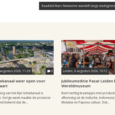
Raadslid Marc Newsome wandelt langs stadsgrens
 augustus 2026, 11:29
0
Leiden, 6 augustus 2026, 10:12
hiekanaal weer open voor
Jubileumeditie Pasar Leiden b
aart
Wereldmuseum
ng van het Rijn-Schiekanaal is
Ruim tachtig kraampjes met product
. Vorige week maakte de provincie
afkomstig uit de Indische, Indonesisc
nd bekend dat de...
Molukse en Papoea cultuur. Dat...