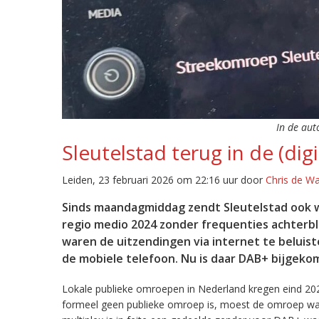
In de aut
Sleutelstad terug in de (digi
Leiden, 23 februari 2026 om 22:16 uur door
Chris de W
Sinds maandagmiddag zendt Sleutelstad ook w
regio medio 2024 zonder frequenties achterb
waren de uitzendingen via internet te beluist
de mobiele telefoon. Nu is daar DAB+ bijgeko
Lokale publieke omroepen in Nederland kregen eind 20
formeel geen publieke omroep is, moest de omroep wacht