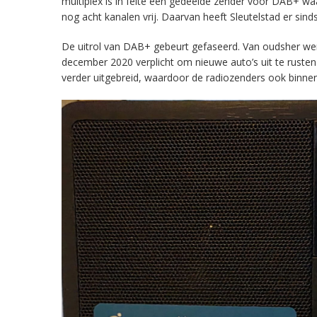
multiplex is in feite een gedeelde zender voor DAB+ w
nog acht kanalen vrij. Daarvan heeft Sleutelstad er sind
De uitrol van DAB+ gebeurt gefaseerd. Van oudsher werd 
december 2020 verplicht om nieuwe auto’s uit te rust
verder uitgebreid, waardoor de radiozenders ook binnens