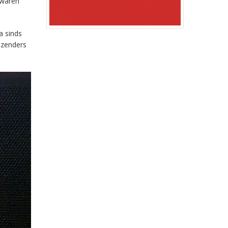
 waren
a sinds
-zenders