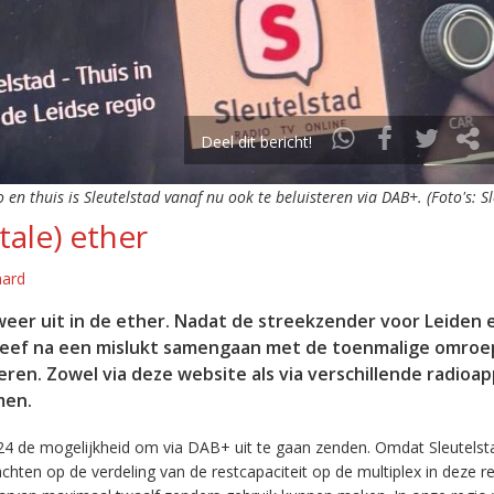
Deel dit bericht!
o en thuis is Sleutelstad vanaf nu ook te beluisteren via DAB+. (Foto's: S
tale) ether
aard
eer uit in de ether. Nadat de streekzender voor Leiden 
leef na een mislukt samengaan met de toenmalige omroep
eren. Zowel via deze website als via verschillende radioa
men.
24 de mogelijkheid om via DAB+ uit te gaan zenden. Omdat Sleutelst
en op de verdeling van de restcapaciteit op de multiplex in deze re