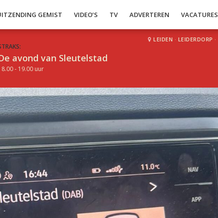
UITZENDING GEMIST
VIDEO’S
TV
ADVERTEREN
VACATURE
LEIDEN
·
LEIDERDORP
·
STRAKS:
De avond van Sleutelstad
18.00 - 19.00 uur