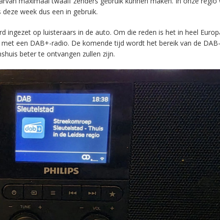
aarvan maximaal twaalf zenders gebruik kunnen maken. In onze regio
s deze week dus een in gebruik.
ingezet op luisteraars in de auto. Om die reden is het in heel Europ
en met een DAB+-radio. De komende tijd wordt het bereik van de DAB
huis beter te ontvangen zullen zijn.