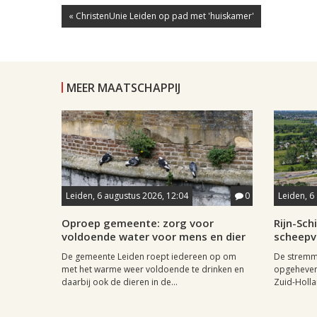
« ChristenUnie Leiden op pad met 'huiskamer'
MEER MAATSCHAPPIJ
Leiden, 6 augustus 2026, 12:04
0
Leiden, 6
Oproep gemeente: zorg voor
Rijn-Sc
voldoende water voor mens en dier
scheepv
De gemeente Leiden roept iedereen op om
De stremmi
met het warme weer voldoende te drinken en
opgeheven
daarbij ook de dieren in de...
Zuid-Holla