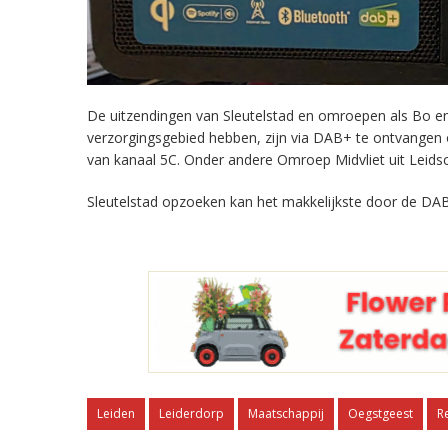
De uitzendingen van Sleutelstad en omroepen als Bo en 
verzorgingsgebied hebben, zijn via DAB+ te ontvangen
van kanaal 5C. Onder andere Omroep Midvliet uit Leids
Sleutelstad opzoeken kan het makkelijkste door de DAB
Leiden
Leiderdorp
Maatschappij
Oegstgeest
R