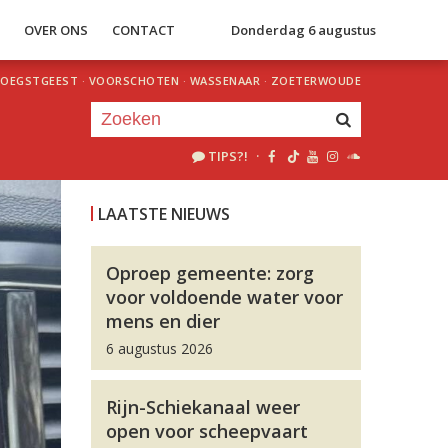
S
OVER ONS
CONTACT
Donderdag 6 augustus
OEGSTGEEST
·
VOORSCHOTEN
·
WASSENAAR
·
ZOETERWOUDE
TIPS?!
·
Je luistert nu naar
uur 1 van 0
LAATSTE NIEUWS
«
Vorig uur
Volgend uur
»
Oproep gemeente: zorg
voor voldoende water voor
mens en dier
6 augustus 2026
Rijn-Schiekanaal weer
open voor scheepvaart