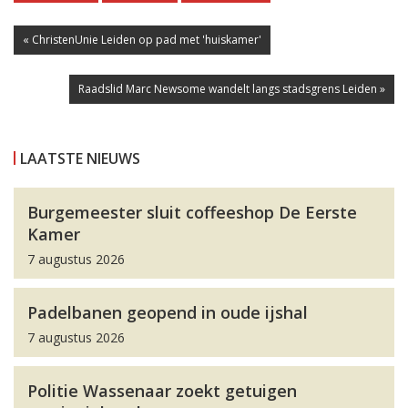
« ChristenUnie Leiden op pad met 'huiskamer'
Raadslid Marc Newsome wandelt langs stadsgrens Leiden »
LAATSTE NIEUWS
Burgemeester sluit coffeeshop De Eerste
Kamer
7 augustus 2026
Padelbanen geopend in oude ijshal
7 augustus 2026
Politie Wassenaar zoekt getuigen