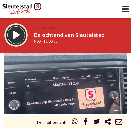
LUISTER LIVE:
De ochtend van Sleutelstad
6.00 - 12.00 uur
STRAKS:
De middag van Sleutelstad
12.00 - 18.00 uur
uur 1 van 0
Vorig uur
Volgend uur
Inklappen
Deel dit bericht!