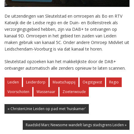
De uitzendingen van Sleutelstad en omroepen als Bo en RTV
Katwijk die de Leidse regio en de Duin- en Bollenstreek als
verzorgingsgebied hebben, zijn via DAB+ te ontvangen op
kanaal 9D. Omroepen in het gebied ten zuiden van Leiden
maken gebruik van kanaal 5C. Onder andere Omroep Midvliet uit
Leidschendam-Voorburg is via dat kanaal te horen.
Sleutelstad opzoeken kan het makkelijkste door de DAB+
ontvanger automatisch alle zenders opnieuw te laten scannen.
Leiden
Leiderdorp
Maatschappij
Oegstgeest
Regio
Voorschoten
Wassenaar
Zoeterwoude
« ChristenUnie Leiden op pad met 'huiskamer'
Raadslid Marc Newsome wandelt langs stadsgrens Leiden »