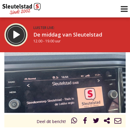
LUISTER LIVE:
De middag van Sleutelstad
12.00 - 19.00 uur
STRAKS:
De avond van Sleutelstad
19.00 - 22.00 uur
uur 1 van 0
Vorig uur
Volgend uur
Inklappen
Deel dit bericht!