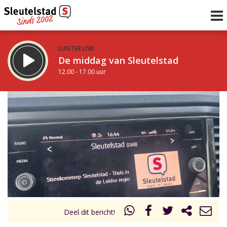
LUISTER LIVE:
De middag van Sleutelstad
12.00 - 17.00 uur
STRAKS:
Sleutelstad 30
17.00 - 19.00 uur
uur 1 van 0
Vorig uur
Volgend uur
Inklappen
Deel dit bericht!