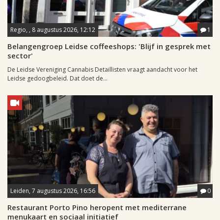
Regio, , 8 augustus 2026, 12:12
1
Belangengroep Leidse coffeeshops: 'Blijf in gesprek met
sector'
De Leidse Vereniging Cannabis Detaillisten vraagt aandacht voor het
Leidse gedoogbeleid. Dat doet de...
Leiden, 7 augustus 2026, 16:56
0
Restaurant Porto Pino heropent met mediterrane
menukaart en sociaal initiatief