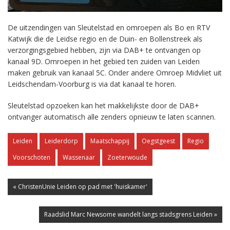
De uitzendingen van Sleutelstad en omroepen als Bo en RTV
Katwijk die de Leidse regio en de Duin- en Bollenstreek als
verzorgingsgebied hebben, zijn via DAB+ te ontvangen op
kanaal 9D. Omroepen in het gebied ten zuiden van Leiden
maken gebruik van kanaal 5C. Onder andere Omroep Midvliet uit
Leidschendam-Voorburg is via dat kanaal te horen.
Sleutelstad opzoeken kan het makkelijkste door de DAB+
ontvanger automatisch alle zenders opnieuw te laten scannen.
Leiden
Leiderdorp
Maatschappij
Oegstgeest
Regio
Voorschoten
Wassenaar
Zoeterwoude
« ChristenUnie Leiden op pad met 'huiskamer'
Raadslid Marc Newsome wandelt langs stadsgrens Leiden »