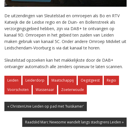
De uitzendingen van Sleutelstad en omroepen als Bo en RTV
Katwijk die de Leidse regio en de Duin- en Bollenstreek als
verzorgingsgebied hebben, zijn via DAB+ te ontvangen op
kanaal 9D. Omroepen in het gebied ten zuiden van Leiden
maken gebruik van kanaal 5C. Onder andere Omroep Midvliet uit
Leidschendam-Voorburg is via dat kanaal te horen.
Sleutelstad opzoeken kan het makkelijkste door de DAB+
ontvanger automatisch alle zenders opnieuw te laten scannen.
Leiden
Leiderdorp
Maatschappij
Oegstgeest
Regio
Voorschoten
Wassenaar
Zoeterwoude
« ChristenUnie Leiden op pad met 'huiskamer'
Raadslid Marc Newsome wandelt langs stadsgrens Leiden »