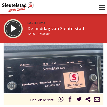
LUISTER LIVE:
De middag van Sleutelstad
12.00 - 19.00 uur
STRAKS:
De avond van Sleutelstad
19.00 - 22.00 uur
uur 1 van 0
Vorig uur
Volgend uur
Inklappen
Deel dit bericht!