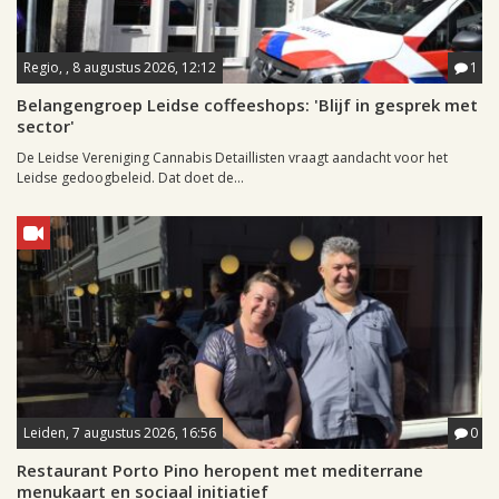
Regio, , 8 augustus 2026, 12:12
1
Belangengroep Leidse coffeeshops: 'Blijf in gesprek met
sector'
De Leidse Vereniging Cannabis Detaillisten vraagt aandacht voor het
Leidse gedoogbeleid. Dat doet de...
Leiden, 7 augustus 2026, 16:56
0
Restaurant Porto Pino heropent met mediterrane
menukaart en sociaal initiatief