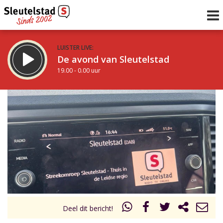
LUISTER LIVE:
De avond van Sleutelstad
19.00 - 0.00 uur
STRAKS:
De nacht van Sleutelstad
0.00 - 6.00 uur
uur 1 van 0
Vorig uur
Volgend uur
Inklappen
Deel dit bericht!