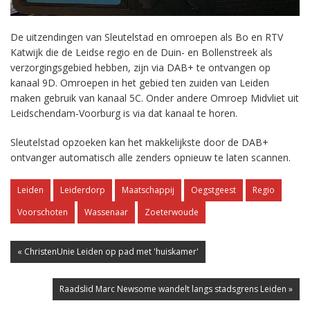
De uitzendingen van Sleutelstad en omroepen als Bo en RTV
Katwijk die de Leidse regio en de Duin- en Bollenstreek als
verzorgingsgebied hebben, zijn via DAB+ te ontvangen op
kanaal 9D. Omroepen in het gebied ten zuiden van Leiden
maken gebruik van kanaal 5C. Onder andere Omroep Midvliet uit
Leidschendam-Voorburg is via dat kanaal te horen.
Sleutelstad opzoeken kan het makkelijkste door de DAB+
ontvanger automatisch alle zenders opnieuw te laten scannen.
Leiden
Leiderdorp
Maatschappij
Oegstgeest
Regio
Voorschoten
Wassenaar
Zoeterwoude
« ChristenUnie Leiden op pad met 'huiskamer'
Raadslid Marc Newsome wandelt langs stadsgrens Leiden »