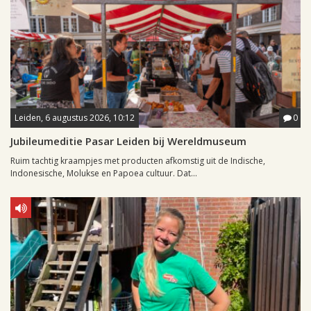
Leiden, 6 augustus 2026, 10:12
0
Jubileumeditie Pasar Leiden bij Wereldmuseum
Ruim tachtig kraampjes met producten afkomstig uit de Indische,
Indonesische, Molukse en Papoea cultuur. Dat...