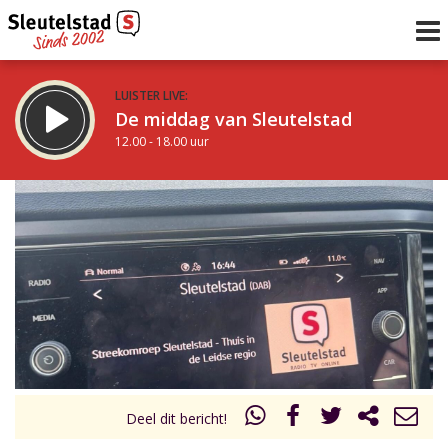
LUISTER LIVE:
De middag van Sleutelstad
12.00 - 18.00 uur
STRAKS:
De avond van Sleutelstad
18.00 - 19.00 uur
uur 1 van 0
Vorig uur
Volgend uur
Inklappen
Deel dit bericht!