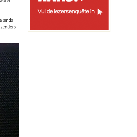
 waren
a sinds
-zenders