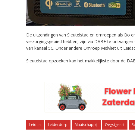
De uitzendingen van Sleutelstad en omroepen als Bo en 
verzorgingsgebied hebben, zijn via DAB+ te ontvangen
van kanaal 5C. Onder andere Omroep Midvliet uit Leids
Sleutelstad opzoeken kan het makkelijkste door de DAB
Leiden
Leiderdorp
Maatschappij
Oegstgeest
R