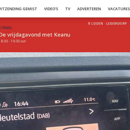
UITZENDING GEMIST
VIDEO’S
TV
ADVERTEREN
VACATURE
LEIDEN
·
LEIDERDORP
·
STRAKS:
De vrijdagavond met Keanu
18.00 - 19.00 uur