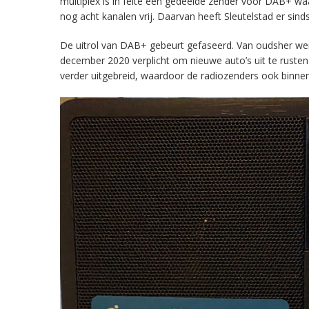
multiplex is in feite een gedeelde zender voor DAB+ w
nog acht kanalen vrij. Daarvan heeft Sleutelstad er sind
De uitrol van DAB+ gebeurt gefaseerd. Van oudsher werd 
december 2020 verplicht om nieuwe auto’s uit te rust
verder uitgebreid, waardoor de radiozenders ook binnens