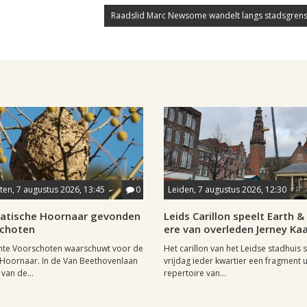
Raadslid Marc Newsome wandelt langs stadsgrens
en, 7 augustus 2026, 13:45
0
Leiden, 7 augustus 2026, 12:30
iatische Hoornaar gevonden
Leids Carillon speelt Earth & 
schoten
ere van overleden Jerney K
te Voorschoten waarschuwt voor de
Het carillon van het Leidse stadhuis 
 Hoornaar. In de Van Beethovenlaan
vrijdag ieder kwartier een fragment u
 van de...
repertoire van...