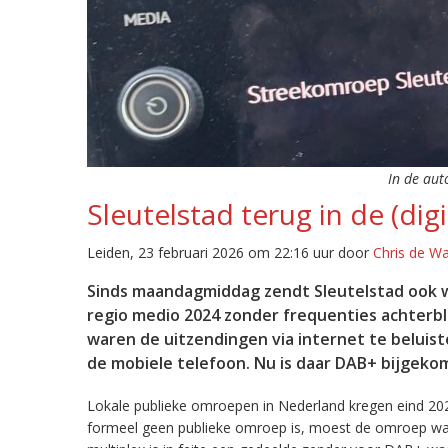
In de aut
Sleutelstad terug in de (digi
Leiden, 23 februari 2026 om 22:16 uur door
Chris de W
Sinds maandagmiddag zendt Sleutelstad ook w
regio medio 2024 zonder frequenties achterb
waren de uitzendingen via internet te beluist
de mobiele telefoon. Nu is daar DAB+ bijgeko
Lokale publieke omroepen in Nederland kregen eind 20
formeel geen publieke omroep is, moest de omroep wacht