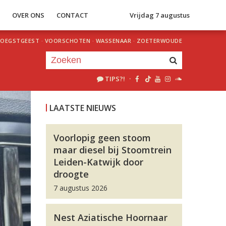
S
OVER ONS
CONTACT
Vrijdag 7 augustus
OEGSTGEEST
·
VOORSCHOTEN
·
WASSENAAR
·
ZOETERWOUDE
TIPS?!
·
Je luistert nu naar
uur 1 van 0
LAATSTE NIEUWS
«
Vorig uur
Volgend uur
»
Voorlopig geen stoom
maar diesel bij Stoomtrein
Leiden-Katwijk door
droogte
7 augustus 2026
Nest Aziatische Hoornaar