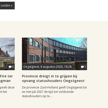
 Leiden »
0
Oegstgeest, 6 augustus 2026, 18:28
1
Fire ter
Provincie dreigt in te grijpen bij
aagman
opvang statushouders Oegstgeest
speelt deze
De provincie Zuid-Holland geeft Oegstgeest tot
it het
en met juli 2027 de tijd om voldoende
statushouders op te...