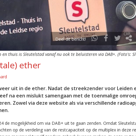
Deel dit bericht!
o en thuis is Sleutelstad vanaf nu ook te beluisteren via DAB+. (Foto's: S
tale) ether
aard
eer uit in de ether. Nadat de streekzender voor Leiden 
leef na een mislukt samengaan met de toenmalige omroep
eren. Zowel via deze website als via verschillende radioa
men.
24 de mogelijkheid om via DAB+ uit te gaan zenden. Omdat Sleutelst
en op de verdeling van de restcapaciteit op de multiplex in deze re