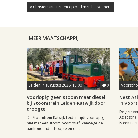
« ChristenUnie Leiden op pad met 'huiskamer'
MEER MAATSCHAPPIJ
Leiden, 7 augustus 2026, 15:00
0
Voorschot
Voorlopig geen stoom maar diesel
Nest Az
bij Stoomtrein Leiden-Katwijk door
in Voor
droogte
De gemeen
Aziatische
De Stoomtrein Katwijk Leiden rijdt voorlopig
is een nest
niet met een stoomlocomotief. Vanwege de
aanhoudende droogte en de...