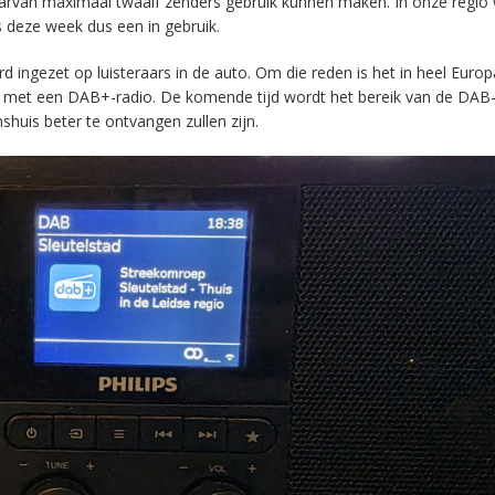
aarvan maximaal twaalf zenders gebruik kunnen maken. In onze regio
s deze week dus een in gebruik.
ingezet op luisteraars in de auto. Om die reden is het in heel Europ
en met een DAB+-radio. De komende tijd wordt het bereik van de DAB
huis beter te ontvangen zullen zijn.