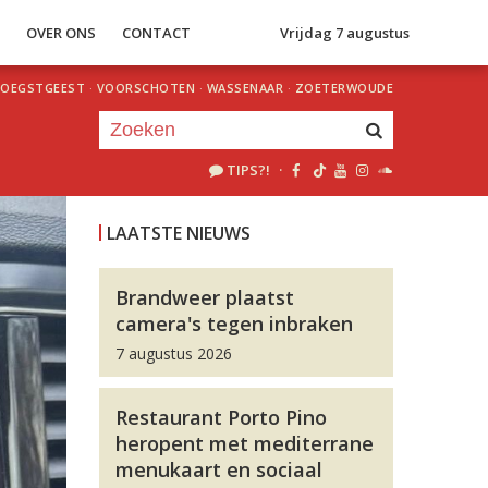
S
OVER ONS
CONTACT
Vrijdag 7 augustus
OEGSTGEEST
·
VOORSCHOTEN
·
WASSENAAR
·
ZOETERWOUDE
TIPS?!
·
Je luistert nu naar
uur 1 van 0
LAATSTE NIEUWS
«
Vorig uur
Volgend uur
»
Brandweer plaatst
camera's tegen inbraken
7 augustus 2026
Restaurant Porto Pino
heropent met mediterrane
menukaart en sociaal