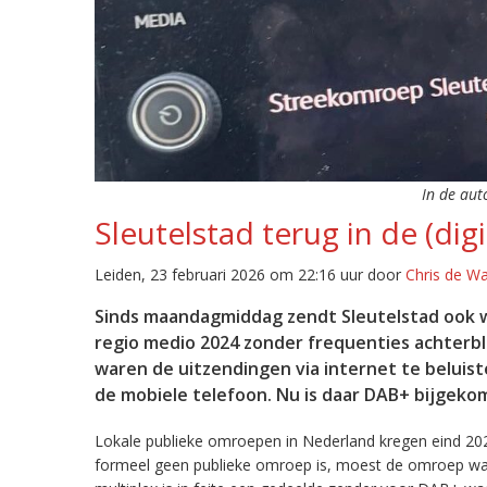
In de aut
Sleutelstad terug in de (digi
Leiden, 23 februari 2026 om 22:16 uur door
Chris de W
Sinds maandagmiddag zendt Sleutelstad ook w
regio medio 2024 zonder frequenties achterb
waren de uitzendingen via internet te beluist
de mobiele telefoon. Nu is daar DAB+ bijgeko
Lokale publieke omroepen in Nederland kregen eind 20
formeel geen publieke omroep is, moest de omroep wacht