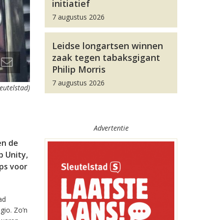
initiatief
7 augustus 2026
Leidse longartsen winnen
zaak tegen tabaksgigant
Philip Morris
7 augustus 2026
leutelstad)
Advertentie
en de
 Unity,
pps voor
ad
gio. Zo’n