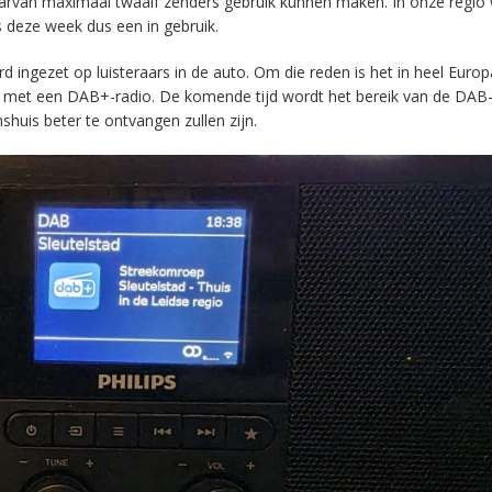
aarvan maximaal twaalf zenders gebruik kunnen maken. In onze regio
s deze week dus een in gebruik.
ingezet op luisteraars in de auto. Om die reden is het in heel Europ
en met een DAB+-radio. De komende tijd wordt het bereik van de DAB
huis beter te ontvangen zullen zijn.