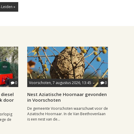
 Leiden »
0
Voorschoten, 7 augustus 2026, 13:45
0
diesel
Nest Aziatische Hoornaar gevonden
jk door
in Voorschoten
De gemeente Voorschoten waarschuwt voor de
Aziatische Hoornaar. In de Van Beethovenlaan
oorlopig
is een nest van de...
wege de