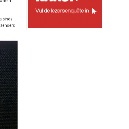
 waren
a sinds
-zenders