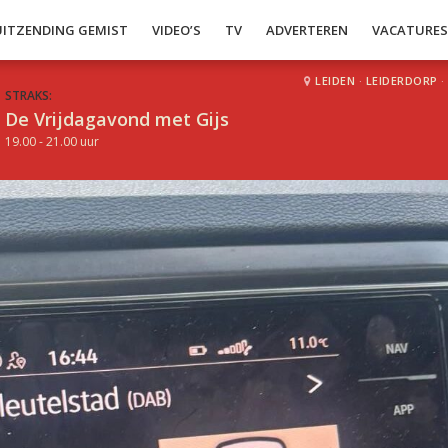
UITZENDING GEMIST
VIDEO’S
TV
ADVERTEREN
VACATURE
LEIDEN
·
LEIDERDORP
·
STRAKS:
De Vrijdagavond met Gijs
19.00 - 21.00 uur