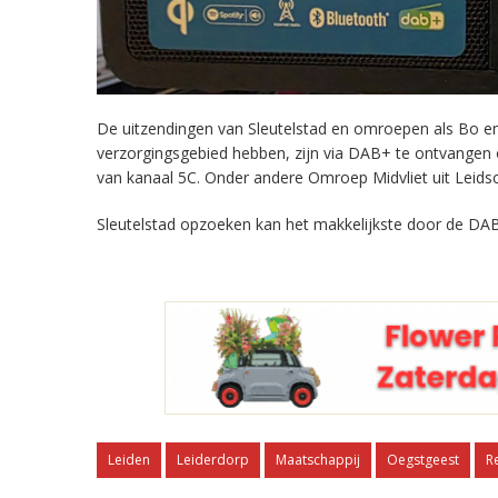
De uitzendingen van Sleutelstad en omroepen als Bo en 
verzorgingsgebied hebben, zijn via DAB+ te ontvangen
van kanaal 5C. Onder andere Omroep Midvliet uit Leids
Sleutelstad opzoeken kan het makkelijkste door de DAB
Leiden
Leiderdorp
Maatschappij
Oegstgeest
R