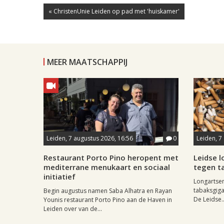
« ChristenUnie Leiden op pad met 'huiskamer'
MEER MAATSCHAPPIJ
Leiden, 7 augustus 2026, 16:56
0
Leiden, 7
Restaurant Porto Pino heropent met
Leidse 
mediterrane menukaart en sociaal
tegen ta
initiatief
Longartse
tabaksgigan
Begin augustus namen Saba Alhatra en Rayan
De Leidse..
Younis restaurant Porto Pino aan de Haven in
Leiden over van de...