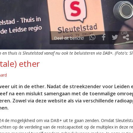
Deel dit bericht!
o en thuis is Sleutelstad vanaf nu ook te beluisteren via DAB+. (Foto's: S
tale) ether
aard
eer uit in de ether. Nadat de streekzender voor Leiden 
leef na een mislukt samengaan met de toenmalige omroep
eren. Zowel via deze website als via verschillende radioa
men.
24 de mogelijkheid om via DAB+ uit te gaan zenden. Omdat Sleutelst
en op de verdeling van de restcapaciteit op de multiplex in deze re