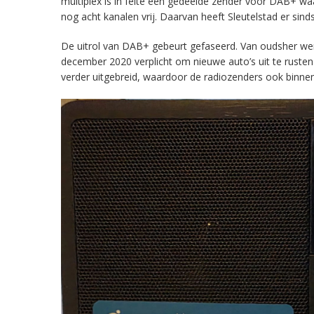
multiplex is in feite een gedeelde zender voor DAB+ w
nog acht kanalen vrij. Daarvan heeft Sleutelstad er sind
De uitrol van DAB+ gebeurt gefaseerd. Van oudsher werd 
december 2020 verplicht om nieuwe auto’s uit te rust
verder uitgebreid, waardoor de radiozenders ook binnens