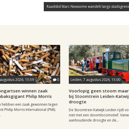
Raadslid Marc Newsome wandelt langs stadsgrens
 augustus 2026, 15:59
0
Leiden, 7 augustus 2026, 15:00
longartsen winnen zaak
Voorlopig geen stoom maar 
baksgigant Philip Morris
bij Stoomtrein Leiden-Katwi
droogte
n hebben een zaak gewonnen tegen
t Philip Morris International (PMI).
De Stoomtrein Katwijk Leiden rijdt v
.
niet met een stoomlocomotief. Van
aanhoudende droogte en de...