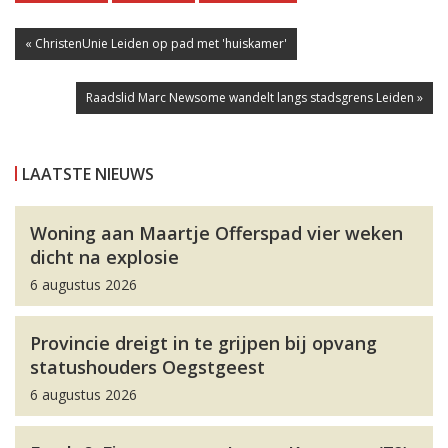
« ChristenUnie Leiden op pad met 'huiskamer'
Raadslid Marc Newsome wandelt langs stadsgrens Leiden »
LAATSTE NIEUWS
Woning aan Maartje Offerspad vier weken
dicht na explosie
6 augustus 2026
Provincie dreigt in te grijpen bij opvang
statushouders Oegstgeest
6 augustus 2026