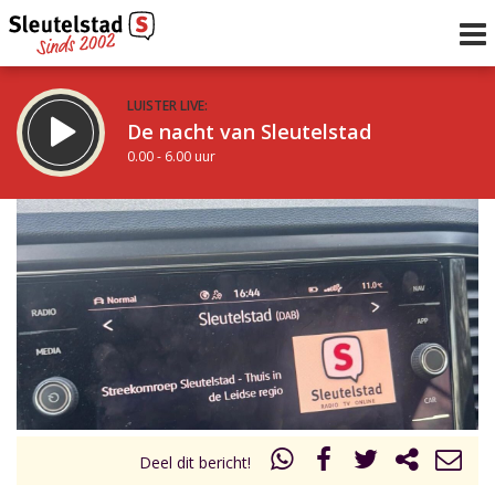
LUISTER LIVE:
De nacht van Sleutelstad
0.00 - 6.00 uur
STRAKS:
De ochtend van Sleutelstad
6.00 - 12.00 uur
uur 1 van 0
Vorig uur
Volgend uur
Inklappen
Deel dit bericht!