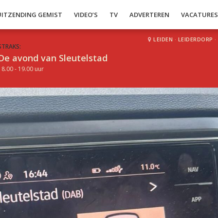
UITZENDING GEMIST
VIDEO’S
TV
ADVERTEREN
VACATURE
LEIDEN
·
LEIDERDORP
·
STRAKS:
De avond van Sleutelstad
18.00 - 19.00 uur