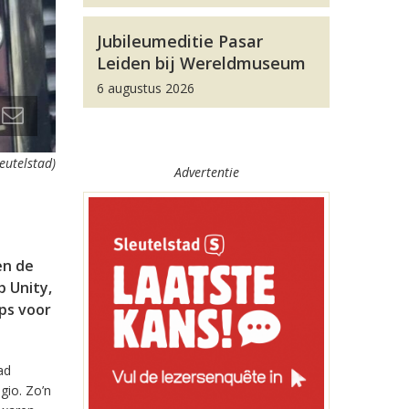
Jubileumeditie Pasar
Leiden bij Wereldmuseum
6 augustus 2026
leutelstad)
Advertentie
en de
 Unity,
pps voor
ad
gio. Zo’n