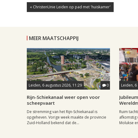
« ChristenUnie Leiden op pad met 'huiskamer'
MEER MAATSCHAPPIJ
Leiden, 6 augustus 2026, 11:29
0
Leiden, 6
Rijn-Schiekanaal weer open voor
Jubileum
scheepvaart
Wereld
De stremming van het Rijn-Schiekanaal is
Ruim tach
opgeheven. Vorige week maakte de provincie
afkomstig 
Zuid-Holland bekend dat de...
Molukse en