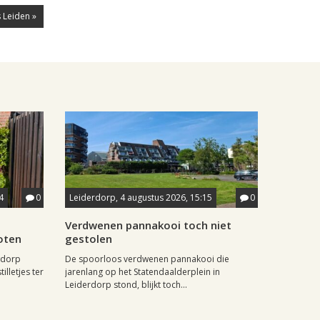
 Leiden »
4
0
Leiderdorp, 4 augustus 2026, 15:15
0
Verdwenen pannakooi toch niet
oten
gestolen
wdorp
De spoorloos verdwenen pannakooi die
illetjes ter
jarenlang op het Statendaalderplein in
Leiderdorp stond, blijkt toch...