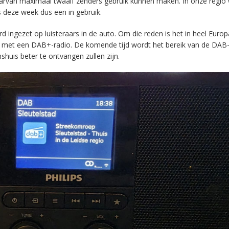
aarvan maximaal twaalf zenders gebruik kunnen maken. In onze regio
s deze week dus een in gebruik.
ingezet op luisteraars in de auto. Om die reden is het in heel Europ
en met een DAB+-radio. De komende tijd wordt het bereik van de DAB
huis beter te ontvangen zullen zijn.