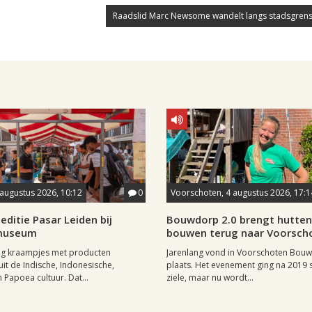
Raadslid Marc Newsome wandelt langs stadsgrens
 augustus 2026, 10:12
0
Voorschoten, 4 augustus 2026, 17:1
editie Pasar Leiden bij
Bouwdorp 2.0 brengt hutten
museum
bouwen terug naar Voorsch
tig kraampjes met producten
Jarenlang vond in Voorschoten Bou
uit de Indische, Indonesische,
plaats. Het evenement ging na 2019 st
 Papoea cultuur. Dat...
ziele, maar nu wordt...