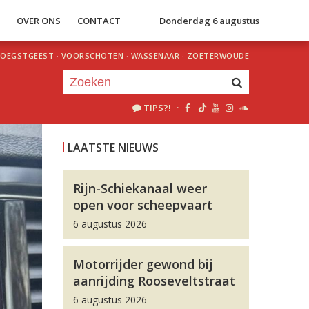
S
OVER ONS
CONTACT
Donderdag 6 augustus
OEGSTGEEST
·
VOORSCHOTEN
·
WASSENAAR
·
ZOETERWOUDE
TIPS?!
·
Je luistert nu naar
uur 1 van 0
LAATSTE NIEUWS
«
Vorig uur
Volgend uur
»
Rijn-Schiekanaal weer
open voor scheepvaart
6 augustus 2026
Motorrijder gewond bij
aanrijding Rooseveltstraat
6 augustus 2026