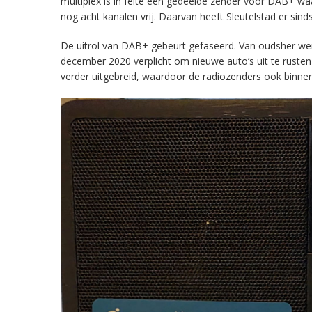
multiplex is in feite een gedeelde zender voor DAB+ w
nog acht kanalen vrij. Daarvan heeft Sleutelstad er sind
De uitrol van DAB+ gebeurt gefaseerd. Van oudsher werd 
december 2020 verplicht om nieuwe auto’s uit te rust
verder uitgebreid, waardoor de radiozenders ook binnens