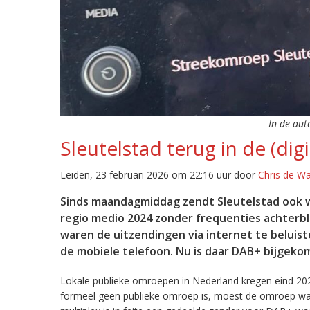
In de aut
Sleutelstad terug in de (digi
Leiden, 23 februari 2026 om 22:16 uur door
Chris de W
Sinds maandagmiddag zendt Sleutelstad ook w
regio medio 2024 zonder frequenties achterb
waren de uitzendingen via internet te beluist
de mobiele telefoon. Nu is daar DAB+ bijgeko
Lokale publieke omroepen in Nederland kregen eind 20
formeel geen publieke omroep is, moest de omroep wacht