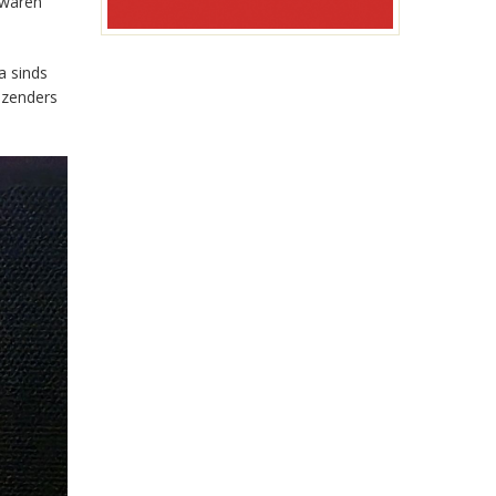
 waren
a sinds
-zenders