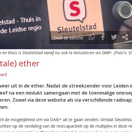
Deel dit bericht!
o en thuis is Sleutelstad vanaf nu ook te beluisteren via DAB+. (Foto's: S
tale) ether
aard
eer uit in de ether. Nadat de streekzender voor Leiden 
leef na een mislukt samengaan met de toenmalige omroep
eren. Zowel via deze website als via verschillende radioa
men.
24 de mogelijkheid om via DAB+ uit te gaan zenden. Omdat Sleutelst
en op de verdeling van de restcapaciteit op de multiplex in deze re