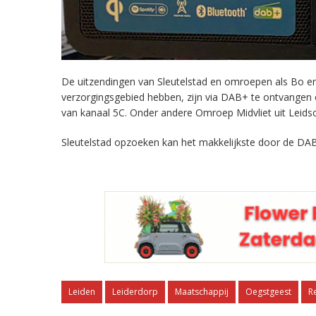
De uitzendingen van Sleutelstad en omroepen als Bo en 
verzorgingsgebied hebben, zijn via DAB+ te ontvangen
van kanaal 5C. Onder andere Omroep Midvliet uit Leids
Sleutelstad opzoeken kan het makkelijkste door de DAB
Leiden
Leiderdorp
Maatschappij
Oegstgeest
R