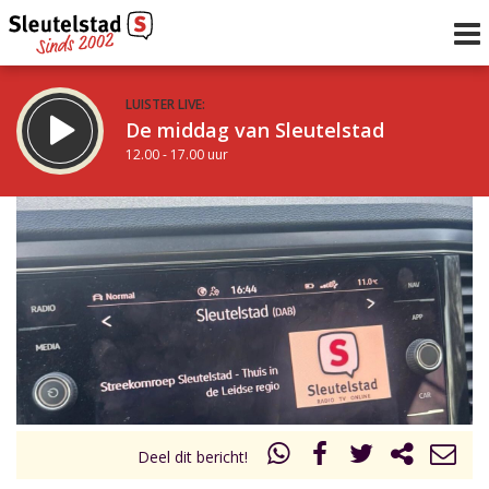
LUISTER LIVE:
De middag van Sleutelstad
12.00 - 17.00 uur
STRAKS:
Sleutelstad 30
17.00 - 19.00 uur
uur 1 van 0
Vorig uur
Volgend uur
Inklappen
Deel dit bericht!