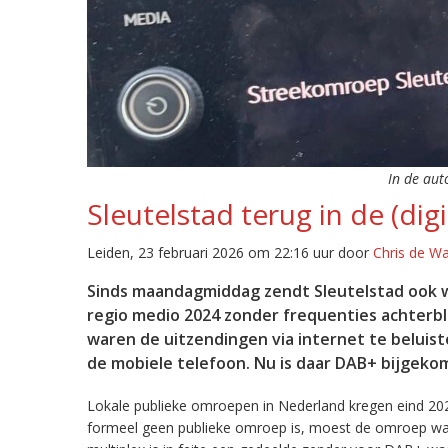
In de aut
Sleutelstad terug in de (digi
Leiden, 23 februari 2026 om 22:16 uur door
Chris de W
Sinds maandagmiddag zendt Sleutelstad ook w
regio medio 2024 zonder frequenties achterb
waren de uitzendingen via internet te beluist
de mobiele telefoon. Nu is daar DAB+ bijgeko
Lokale publieke omroepen in Nederland kregen eind 20
formeel geen publieke omroep is, moest de omroep wacht