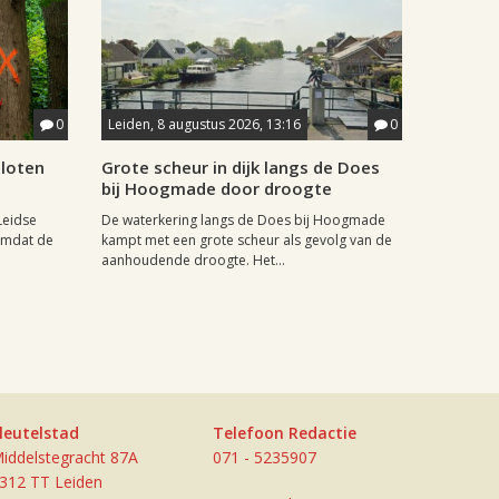
0
Leiden, 8 augustus 2026, 13:16
0
sloten
Grote scheur in dijk langs de Does
bij Hoogmade door droogte
Leidse
De waterkering langs de Does bij Hoogmade
omdat de
kampt met een grote scheur als gevolg van de
aanhoudende droogte. Het...
leutelstad
Telefoon Redactie
iddelstegracht 87A
071 - 5235907
312 TT Leiden