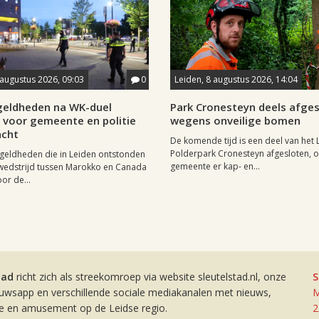
 augustus 2026, 09:03
0
Leiden, 8 augustus 2026, 14:04
eldheden na WK-duel
Park Cronesteyn deels afge
voor gemeente en politie
wegens onveilige bomen
cht
De komende tijd is een deel van het 
Polderpark Cronesteyn afgesloten, 
geldheden die in Leiden ontstonden
gemeente er kap- en...
wedstrijd tussen Marokko en Canada
or de...
tad
richt zich als streekomroep via website sleutelstad.nl, onze
S
euwsapp en verschillende sociale mediakanalen met nieuws,
M
ie en amusement op de Leidse regio.
2