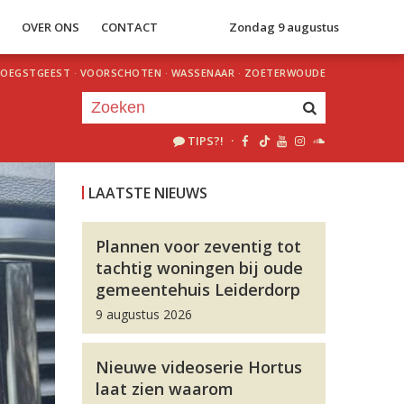
S
OVER ONS
CONTACT
Zondag 9 augustus
OEGSTGEEST
·
VOORSCHOTEN
·
WASSENAAR
·
ZOETERWOUDE
TIPS?!
·
Je luistert nu naar
uur 1 van 0
LAATSTE NIEUWS
«
Vorig uur
Volgend uur
»
Plannen voor zeventig tot
tachtig woningen bij oude
gemeentehuis Leiderdorp
9 augustus 2026
Nieuwe videoserie Hortus
laat zien waarom