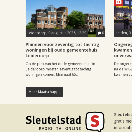
Leiderdorp, 9 augustus 2026, 12:29
0
Leiden, 9
Plannen voor zeventig tot tachtig
Ongereg
woningen bij oude gemeentehuis
kwamen 
Leiderdorp
onverwa
Op de plek van het oude gemeentehuis in
De ongere
Leiderdorp moeten zeventig tot tachtig
na de WK-
woningen komen. Minimaal 65...
kwamen vo
Meer Maatschappij
Sleutels
gratis ni
informat