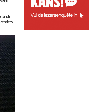
 waren
a sinds
-zenders