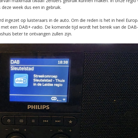
aarvan maximaal twaalf zenders gebruik kunnen maken. In onze regio
s deze week dus een in gebruik.
ingezet op luisteraars in de auto. Om die reden is het in heel Europ
en met een DAB+-radio. De komende tijd wordt het bereik van de DAB
huis beter te ontvangen zullen zijn.