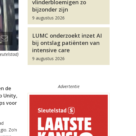
vlinderbloemigen zo
bijzonder zijn
9 augustus 2026
LUMC onderzoekt inzet AI
bij ontslag patiënten van
intensive care
leutelstad)
9 augustus 2026
Advertentie
en de
 Unity,
pps voor
ad
gio. Zo’n