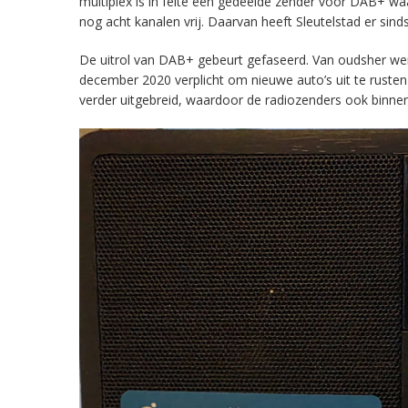
multiplex is in feite een gedeelde zender voor DAB+ w
nog acht kanalen vrij. Daarvan heeft Sleutelstad er sind
De uitrol van DAB+ gebeurt gefaseerd. Van oudsher werd 
december 2020 verplicht om nieuwe auto’s uit te rust
verder uitgebreid, waardoor de radiozenders ook binnens