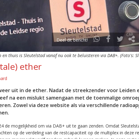
Deel dit bericht!
o en thuis is Sleutelstad vanaf nu ook te beluisteren via DAB+. (Foto's: S
tale) ether
aard
eer uit in de ether. Nadat de streekzender voor Leiden 
leef na een mislukt samengaan met de toenmalige omroep
eren. Zowel via deze website als via verschillende radioa
men.
24 de mogelijkheid om via DAB+ uit te gaan zenden. Omdat Sleutelst
en op de verdeling van de restcapaciteit op de multiplex in deze re