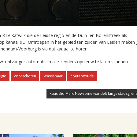
RTV Katwijk die de Leidse regio en de Duin- en Bollenstreek als
 op kanaal 9D. Omroepen in het gebied ten zuiden van Leiden maken 
chendam-Voorburg is via dat kanaal te horen.
+ ontvanger automatisch alle zenders opnieuw te laten scannen.
egio
Voorschoten
Wassenaar
Zoeterwoude
Raadslid Marc Newsome wandelt langs stadsgrens