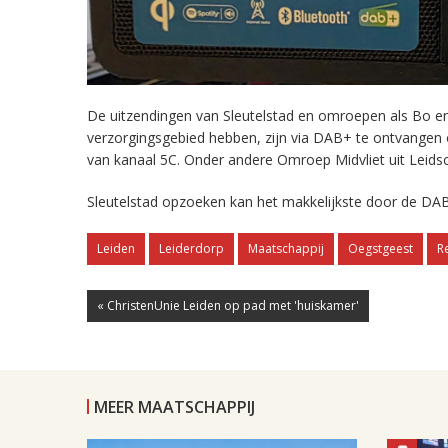
De uitzendingen van Sleutelstad en omroepen als Bo en 
verzorgingsgebied hebben, zijn via DAB+ te ontvangen
van kanaal 5C. Onder andere Omroep Midvliet uit Leids
Sleutelstad opzoeken kan het makkelijkste door de DAB
Leiden
Leiderdorp
Maatschappij
Oegstgeest
R
« ChristenUnie Leiden op pad met 'huiskamer'
MEER MAATSCHAPPIJ