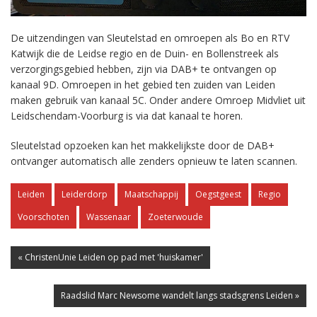
De uitzendingen van Sleutelstad en omroepen als Bo en RTV
Katwijk die de Leidse regio en de Duin- en Bollenstreek als
verzorgingsgebied hebben, zijn via DAB+ te ontvangen op
kanaal 9D. Omroepen in het gebied ten zuiden van Leiden
maken gebruik van kanaal 5C. Onder andere Omroep Midvliet uit
Leidschendam-Voorburg is via dat kanaal te horen.
Sleutelstad opzoeken kan het makkelijkste door de DAB+
ontvanger automatisch alle zenders opnieuw te laten scannen.
Leiden
Leiderdorp
Maatschappij
Oegstgeest
Regio
Voorschoten
Wassenaar
Zoeterwoude
« ChristenUnie Leiden op pad met 'huiskamer'
Raadslid Marc Newsome wandelt langs stadsgrens Leiden »