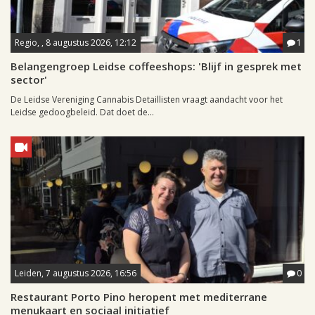
Regio, , 8 augustus 2026, 12:12
1
Belangengroep Leidse coffeeshops: 'Blijf in gesprek met
sector'
De Leidse Vereniging Cannabis Detaillisten vraagt aandacht voor het
Leidse gedoogbeleid. Dat doet de...
Leiden, 7 augustus 2026, 16:56
0
Restaurant Porto Pino heropent met mediterrane
menukaart en sociaal initiatief