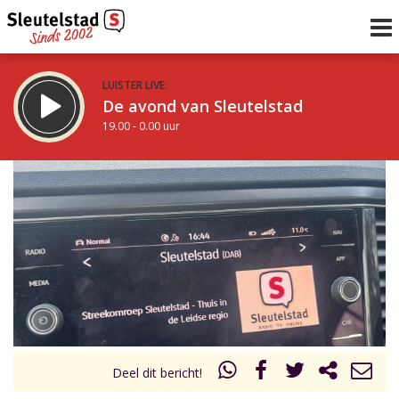
LUISTER LIVE:
De avond van Sleutelstad
19.00 - 0.00 uur
STRAKS:
De nacht van Sleutelstad
0.00 - 6.00 uur
uur 1 van 0
Vorig uur
Volgend uur
Inklappen
Deel dit bericht!