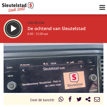
LUISTER LIVE:
De ochtend van Sleutelstad
6.00 - 12.00 uur
STRAKS:
De middag van Sleutelstad
12.00 - 18.00 uur
uur 1 van 0
Vorig uur
Volgend uur
Inklappen
Deel dit bericht!