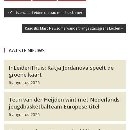
« ChristenUnie Leiden op pad met 'huiskamer'
Raadslid Marc Newsome wandelt langs stadsgrens Leiden »
LAATSTE NIEUWS
InLeidenThuis: Katja Jordanova speelt de
groene kaart
6 augustus 2026
Teun van der Heijden wint met Nederlands
jeugdbasketbalteam Europese titel
6 augustus 2026