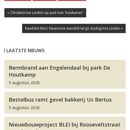
« ChristenUnie Leiden op pad met 'huiskamer'
Raadslid Marc Newsome wandelt langs stadsgrens Leiden »
LAATSTE NIEUWS
Bermbrand aan Engelendaal bij park De
Houtkamp
5 augustus 2026
Bestelbus ramt gevel bakkerij Us Bertus
5 augustus 2026
Nieuwbouwproject BLEI bij Rooseveltstraat