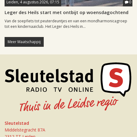
Leiden, 4 augustus 2026, 07:15
0
Leger des Heils start met ontbijt op woensdagochtend
Van de soepfiets tot peuterdeuntjes en van een mondharmonicagroep
tot een kindernaaiclub. Het Leger des Heils in...
Meer Maatschappij
Sleutelstad
Middelstegracht 87A
2312 TT Leiden