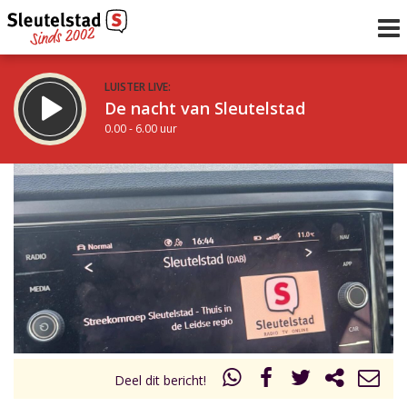
LUISTER LIVE:
De nacht van Sleutelstad
0.00 - 6.00 uur
STRAKS:
De ochtend van Sleutelstad
6.00 - 12.00 uur
uur 1 van 0
Vorig uur
Volgend uur
Inklappen
Deel dit bericht!