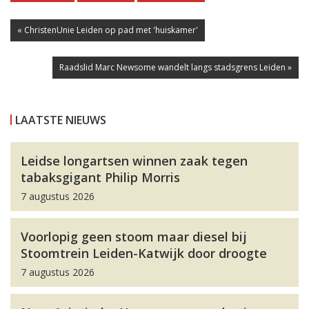
« ChristenUnie Leiden op pad met 'huiskamer'
Raadslid Marc Newsome wandelt langs stadsgrens Leiden »
LAATSTE NIEUWS
Leidse longartsen winnen zaak tegen
tabaksgigant Philip Morris
7 augustus 2026
Voorlopig geen stoom maar diesel bij
Stoomtrein Leiden-Katwijk door droogte
7 augustus 2026