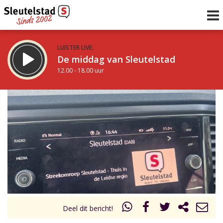
LUISTER LIVE:
De middag van Sleutelstad
12.00 - 18.00 uur
STRAKS:
De vrijdagavond met Keanu
18.00 - 19.00 uur
uur 1 van 0
Vorig uur
Volgend uur
Inklappen
Deel dit bericht!