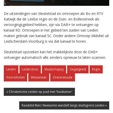
De uitzendingen van Sleutelstad en omroepen als Bo en RTV
Katwijk die de Leidse regio en de Duin- en Bollenstreek als
verzorgingsgebied hebben, zijn via DAB+ te ontvangen op
kanaal 9D. Omroepen in het gebied ten zuiden van Leiden
maken gebruik van kanaal 5C. Onder andere Omroep Midvliet uit
Leidschendam-Voorburg is via dat kanaal te horen.
Sleutelstad opzoeken kan het makkelijkste door de DAB+
ontvanger automatisch alle zenders opnieuw te laten scannen.
Leiden
Leiderdorp
Maatschappij
Oegstgeest
Regio
Voorschoten
Wassenaar
Zoeterwoude
« ChristenUnie Leiden op pad met 'huiskamer'
Raadslid Marc Newsome wandelt langs stadsgrens Leiden »