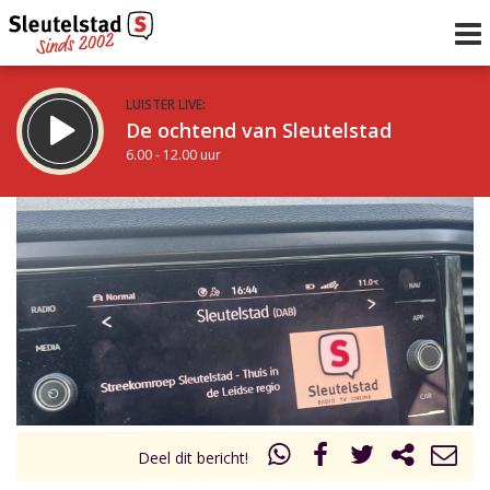
LUISTER LIVE:
De ochtend van Sleutelstad
6.00 - 12.00 uur
STRAKS:
De middag van Sleutelstad
12.00 - 18.00 uur
uur 1 van 0
Vorig uur
Volgend uur
Inklappen
Deel dit bericht!