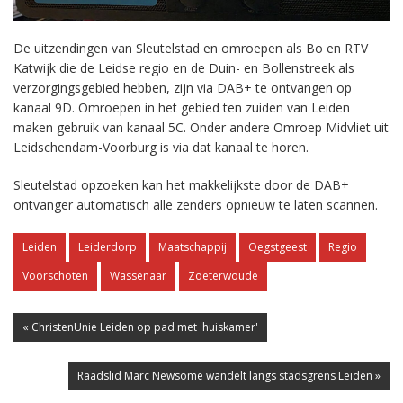
De uitzendingen van Sleutelstad en omroepen als Bo en RTV
Katwijk die de Leidse regio en de Duin- en Bollenstreek als
verzorgingsgebied hebben, zijn via DAB+ te ontvangen op
kanaal 9D. Omroepen in het gebied ten zuiden van Leiden
maken gebruik van kanaal 5C. Onder andere Omroep Midvliet uit
Leidschendam-Voorburg is via dat kanaal te horen.
Sleutelstad opzoeken kan het makkelijkste door de DAB+
ontvanger automatisch alle zenders opnieuw te laten scannen.
Leiden
Leiderdorp
Maatschappij
Oegstgeest
Regio
Voorschoten
Wassenaar
Zoeterwoude
« ChristenUnie Leiden op pad met 'huiskamer'
Raadslid Marc Newsome wandelt langs stadsgrens Leiden »