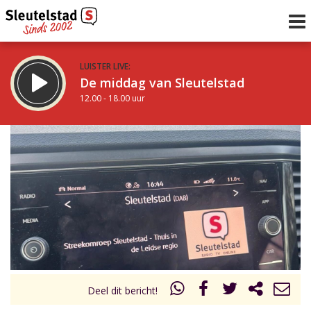
LUISTER LIVE:
De middag van Sleutelstad
12.00 - 18.00 uur
STRAKS:
De avond van Sleutelstad
18.00 - 21.00 uur
uur 1 van 0
Vorig uur
Volgend uur
Inklappen
Deel dit bericht!