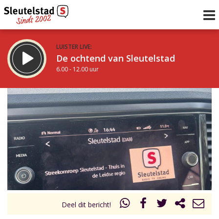
LUISTER LIVE:
De ochtend van Sleutelstad
6.00 - 12.00 uur
STRAKS:
De middag van Sleutelstad
12.00 - 19.00 uur
uur 1 van 0
Vorig uur
Volgend uur
Inklappen
Deel dit bericht!