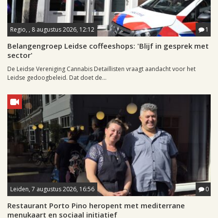
Regio, , 8 augustus 2026, 12:12
1
Belangengroep Leidse coffeeshops: 'Blijf in gesprek met
sector'
De Leidse Vereniging Cannabis Detaillisten vraagt aandacht voor het
Leidse gedoogbeleid. Dat doet de...
Leiden, 7 augustus 2026, 16:56
0
Restaurant Porto Pino heropent met mediterrane
menukaart en sociaal initiatief