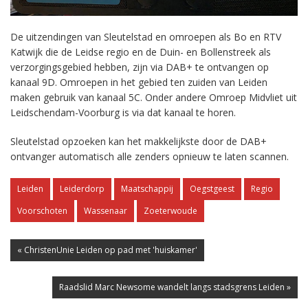
De uitzendingen van Sleutelstad en omroepen als Bo en RTV
Katwijk die de Leidse regio en de Duin- en Bollenstreek als
verzorgingsgebied hebben, zijn via DAB+ te ontvangen op
kanaal 9D. Omroepen in het gebied ten zuiden van Leiden
maken gebruik van kanaal 5C. Onder andere Omroep Midvliet uit
Leidschendam-Voorburg is via dat kanaal te horen.
Sleutelstad opzoeken kan het makkelijkste door de DAB+
ontvanger automatisch alle zenders opnieuw te laten scannen.
Leiden
Leiderdorp
Maatschappij
Oegstgeest
Regio
Voorschoten
Wassenaar
Zoeterwoude
« ChristenUnie Leiden op pad met 'huiskamer'
Raadslid Marc Newsome wandelt langs stadsgrens Leiden »