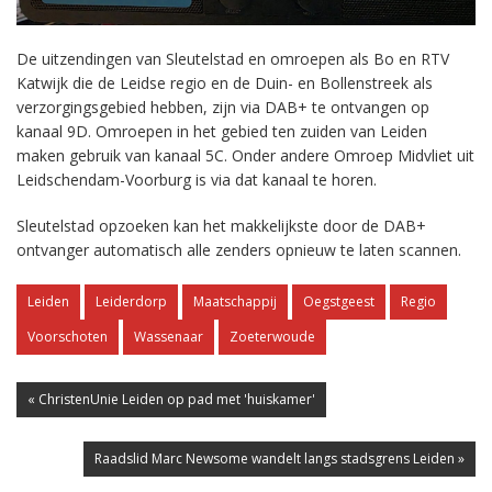
De uitzendingen van Sleutelstad en omroepen als Bo en RTV
Katwijk die de Leidse regio en de Duin- en Bollenstreek als
verzorgingsgebied hebben, zijn via DAB+ te ontvangen op
kanaal 9D. Omroepen in het gebied ten zuiden van Leiden
maken gebruik van kanaal 5C. Onder andere Omroep Midvliet uit
Leidschendam-Voorburg is via dat kanaal te horen.
Sleutelstad opzoeken kan het makkelijkste door de DAB+
ontvanger automatisch alle zenders opnieuw te laten scannen.
Leiden
Leiderdorp
Maatschappij
Oegstgeest
Regio
Voorschoten
Wassenaar
Zoeterwoude
« ChristenUnie Leiden op pad met 'huiskamer'
Raadslid Marc Newsome wandelt langs stadsgrens Leiden »