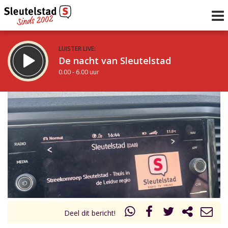
LUISTER LIVE:
De nacht van Sleutelstad
0.00 - 6.00 uur
STRAKS:
De ochtend van Sleutelstad
6.00 - 12.00 uur
uur 1 van 0
Vorig uur
Volgend uur
Inklappen
Deel dit bericht!