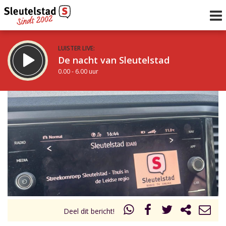
LUISTER LIVE:
De nacht van Sleutelstad
0.00 - 6.00 uur
STRAKS:
De ochtend van Sleutelstad
6.00 - 12.00 uur
uur 1 van 0
Vorig uur
Volgend uur
Inklappen
Deel dit bericht!