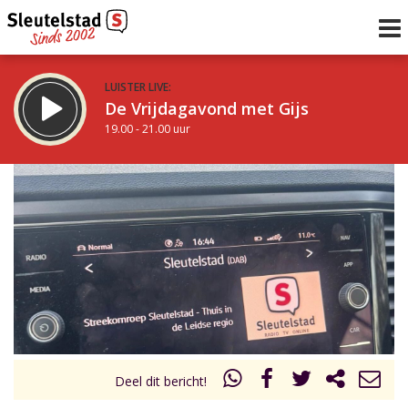
LUISTER LIVE:
De Vrijdagavond met Gijs
19.00 - 21.00 uur
STRAKS:
De avond van Sleutelstad
21.00 - 0.00 uur
uur 1 van 0
Vorig uur
Volgend uur
Inklappen
Deel dit bericht!