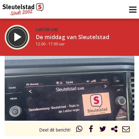
LUISTER LIVE:
De middag van Sleutelstad
12.00 - 17.00 uur
STRAKS:
Sleutelstad 30
17.00 - 19.00 uur
uur 1 van 0
Vorig uur
Volgend uur
Inklappen
Deel dit bericht!