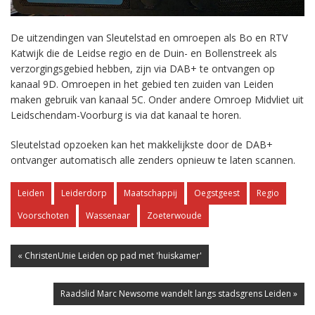
De uitzendingen van Sleutelstad en omroepen als Bo en RTV
Katwijk die de Leidse regio en de Duin- en Bollenstreek als
verzorgingsgebied hebben, zijn via DAB+ te ontvangen op
kanaal 9D. Omroepen in het gebied ten zuiden van Leiden
maken gebruik van kanaal 5C. Onder andere Omroep Midvliet uit
Leidschendam-Voorburg is via dat kanaal te horen.
Sleutelstad opzoeken kan het makkelijkste door de DAB+
ontvanger automatisch alle zenders opnieuw te laten scannen.
Leiden
Leiderdorp
Maatschappij
Oegstgeest
Regio
Voorschoten
Wassenaar
Zoeterwoude
« ChristenUnie Leiden op pad met 'huiskamer'
Raadslid Marc Newsome wandelt langs stadsgrens Leiden »