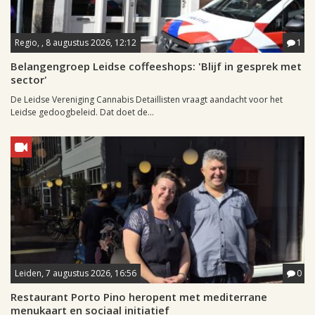
Regio, , 8 augustus 2026, 12:12
1
Belangengroep Leidse coffeeshops: 'Blijf in gesprek met
sector'
De Leidse Vereniging Cannabis Detaillisten vraagt aandacht voor het
Leidse gedoogbeleid. Dat doet de...
Leiden, 7 augustus 2026, 16:56
0
Restaurant Porto Pino heropent met mediterrane
menukaart en sociaal initiatief