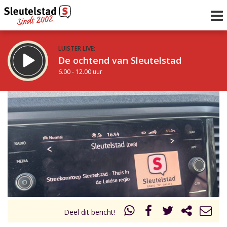
LUISTER LIVE:
De ochtend van Sleutelstad
6.00 - 12.00 uur
STRAKS:
De middag van Sleutelstad
12.00 - 17.00 uur
uur 1 van 0
Vorig uur
Volgend uur
Inklappen
Deel dit bericht!