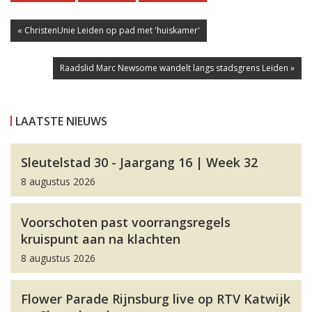
« ChristenUnie Leiden op pad met 'huiskamer'
Raadslid Marc Newsome wandelt langs stadsgrens Leiden »
LAATSTE NIEUWS
Sleutelstad 30 - Jaargang 16 | Week 32
8 augustus 2026
Voorschoten past voorrangsregels
kruispunt aan na klachten
8 augustus 2026
Flower Parade Rijnsburg live op RTV Katwijk