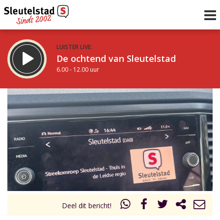
LUISTER LIVE:
De ochtend van Sleutelstad
6.00 - 12.00 uur
STRAKS:
De middag van Sleutelstad
12.00 - 18.00 uur
uur 1 van 0
Vorig uur
Volgend uur
Inklappen
Deel dit bericht!