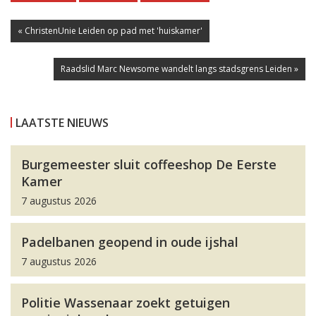
« ChristenUnie Leiden op pad met 'huiskamer'
Raadslid Marc Newsome wandelt langs stadsgrens Leiden »
LAATSTE NIEUWS
Burgemeester sluit coffeeshop De Eerste
Kamer
7 augustus 2026
Padelbanen geopend in oude ijshal
7 augustus 2026
Politie Wassenaar zoekt getuigen