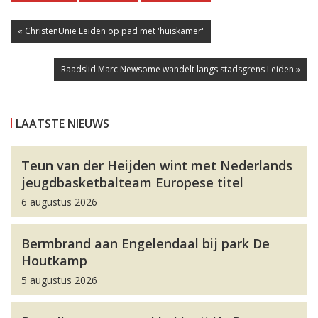
« ChristenUnie Leiden op pad met 'huiskamer'
Raadslid Marc Newsome wandelt langs stadsgrens Leiden »
LAATSTE NIEUWS
Teun van der Heijden wint met Nederlands
jeugdbasketbalteam Europese titel
6 augustus 2026
Bermbrand aan Engelendaal bij park De
Houtkamp
5 augustus 2026