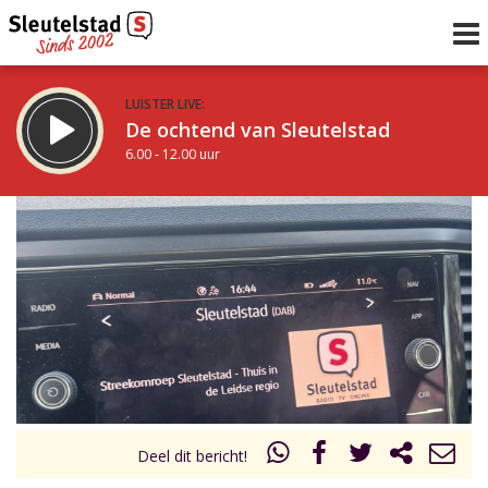
LUISTER LIVE:
De ochtend van Sleutelstad
6.00 - 12.00 uur
STRAKS:
De middag van Sleutelstad
12.00 - 18.00 uur
uur 1 van 0
Vorig uur
Volgend uur
Inklappen
Deel dit bericht!