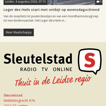
Leiden, 4 augustus 2026, 07:15
0
Leger des Heils start met ontbijt op woensdagochtend
Van de soepfiets tot peuterdeuntjes en van een mondharmonicagroep
tot een kindernaaiclub. Het Leger des Heils in...
Meer Maatschappij
Sleutelstad
Middelstegracht 87A
2312 TT Leiden