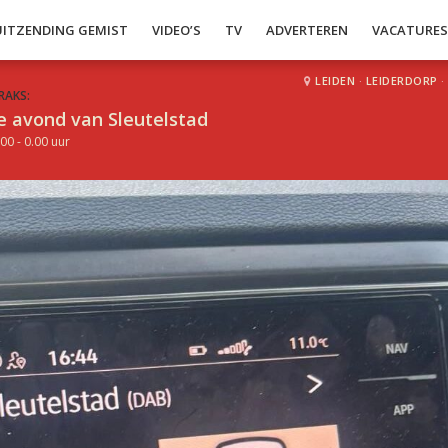
UITZENDING GEMIST
VIDEO’S
TV
ADVERTEREN
VACATURE
LEIDEN
·
LEIDERDORP
·
RAKS:
e avond van Sleutelstad
00 - 0.00 uur