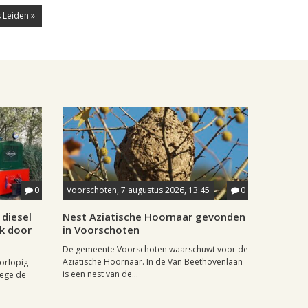
 Leiden »
0
Voorschoten, 7 augustus 2026, 13:45
0
diesel
Nest Aziatische Hoornaar gevonden
jk door
in Voorschoten
De gemeente Voorschoten waarschuwt voor de
Aziatische Hoornaar. In de Van Beethovenlaan
oorlopig
is een nest van de...
wege de