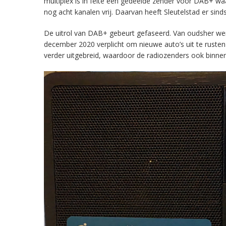
multiplex is in feite een gedeelde zender voor DAB+ w
nog acht kanalen vrij. Daarvan heeft Sleutelstad er sind
De uitrol van DAB+ gebeurt gefaseerd. Van oudsher werd 
december 2020 verplicht om nieuwe auto’s uit te rust
verder uitgebreid, waardoor de radiozenders ook binnens