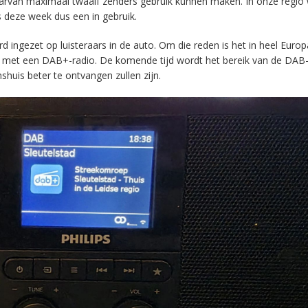
aarvan maximaal twaalf zenders gebruik kunnen maken. In onze regio
s deze week dus een in gebruik.
ingezet op luisteraars in de auto. Om die reden is het in heel Europ
en met een DAB+-radio. De komende tijd wordt het bereik van de DAB
huis beter te ontvangen zullen zijn.