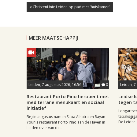
« ChristenUnie Leiden op pad met 'huiskamer'
MEER MAATSCHAPPIJ
Leiden, 7 augustus 2026, 16:56
0
Leiden, 7
Restaurant Porto Pino heropent met
Leidse 
mediterrane menukaart en sociaal
tegen ta
initiatief
Longartse
tabaksgigan
Begin augustus namen Saba Alhatra en Rayan
De Leidse..
Younis restaurant Porto Pino aan de Haven in
Leiden over van de...