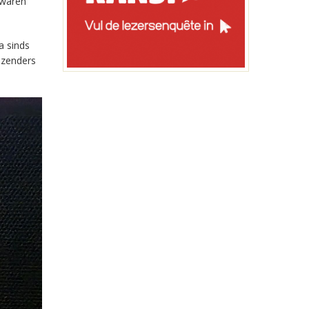
 waren
a sinds
-zenders