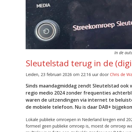
In de aut
Sleutelstad terug in de (digi
Leiden, 23 februari 2026 om 22:16 uur door
Chris de W
Sinds maandagmiddag zendt Sleutelstad ook w
regio medio 2024 zonder frequenties achterb
waren de uitzendingen via internet te beluist
de mobiele telefoon. Nu is daar DAB+ bijgeko
Lokale publieke omroepen in Nederland kregen eind 20
formeel geen publieke omroep is, moest de omroep wacht