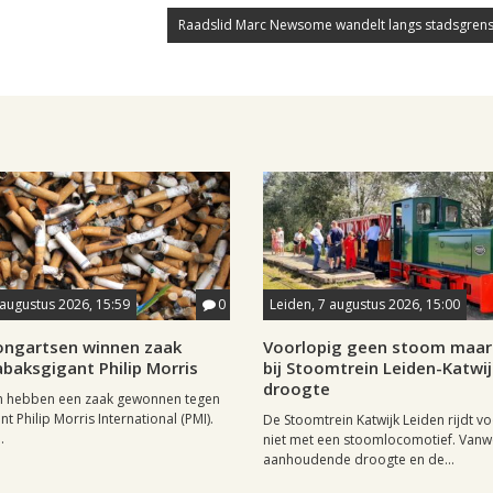
Raadslid Marc Newsome wandelt langs stadsgrens
 augustus 2026, 15:59
0
Leiden, 7 augustus 2026, 15:00
longartsen winnen zaak
Voorlopig geen stoom maar 
baksgigant Philip Morris
bij Stoomtrein Leiden-Katwi
droogte
n hebben een zaak gewonnen tegen
t Philip Morris International (PMI).
De Stoomtrein Katwijk Leiden rijdt v
.
niet met een stoomlocomotief. Van
aanhoudende droogte en de...