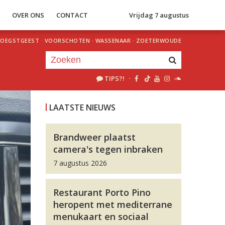
S
OVER ONS
CONTACT
Vrijdag 7 augustus
OEGSTGEEST
·
VOORSCHOTEN
·
WASSENAAR
·
ZOETERWOUDE
TIPS?!
·
Je luistert nu naar
uur 1 van 0
LAATSTE NIEUWS
«
Vorig uur
Volgend uur
»
Brandweer plaatst
camera's tegen inbraken
7 augustus 2026
Restaurant Porto Pino
heropent met mediterrane
menukaart en sociaal