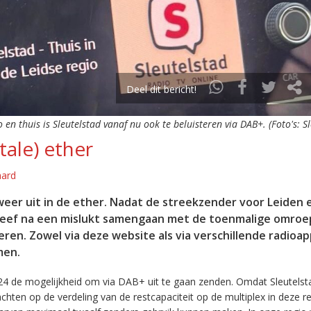
Deel dit bericht!
o en thuis is Sleutelstad vanaf nu ook te beluisteren via DAB+. (Foto's: S
tale) ether
aard
eer uit in de ether. Nadat de streekzender voor Leiden 
leef na een mislukt samengaan met de toenmalige omroep
eren. Zowel via deze website als via verschillende radioa
men.
24 de mogelijkheid om via DAB+ uit te gaan zenden. Omdat Sleutelst
en op de verdeling van de restcapaciteit op de multiplex in deze re