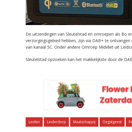
De uitzendingen van Sleutelstad en omroepen als Bo en 
verzorgingsgebied hebben, zijn via DAB+ te ontvangen
van kanaal 5C. Onder andere Omroep Midvliet uit Leids
Sleutelstad opzoeken kan het makkelijkste door de DAB
Leiden
Leiderdorp
Maatschappij
Oegstgeest
R