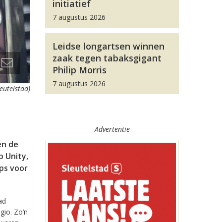
initiatief
7 augustus 2026
Leidse longartsen winnen
zaak tegen tabaksgigant
Philip Morris
7 augustus 2026
leutelstad)
Advertentie
en de
 Unity,
pps voor
ad
gio. Zo’n