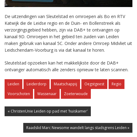
De uitzendingen van Sleutelstad en omroepen als Bo en RTV
Katwijk die de Leidse regio en de Duin- en Bollenstreek als
verzorgingsgebied hebben, zijn via DAB+ te ontvangen op
kanaal 9D. Omroepen in het gebied ten zuiden van Leiden
maken gebruik van kanaal 5C. Onder andere Omroep Midvliet uit
Leidschendam-Voorburg is via dat kanaal te horen.
Sleutelstad opzoeken kan het makkelijkste door de DAB+
ontvanger automatisch alle zenders opnieuw te laten scannen.
Leiden
Leiderdorp
Maatschappij
Oegstgeest
Regio
Voorschoten
Wassenaar
Zoeterwoude
« ChristenUnie Leiden op pad met 'huiskamer'
Raadslid Marc Newsome wandelt langs stadsgrens Leiden »