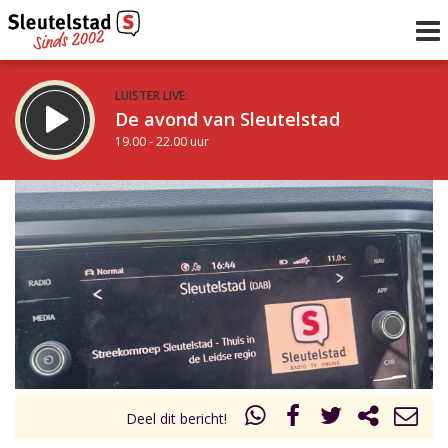
LUISTER LIVE:
De avond van Sleutelstad
19.00 - 22.00 uur
STRAKS:
Radio Gemiva
22.00 - 23.00 uur
uur 1 van 0
Vorig uur
Volgend uur
Inklappen
Deel dit bericht!