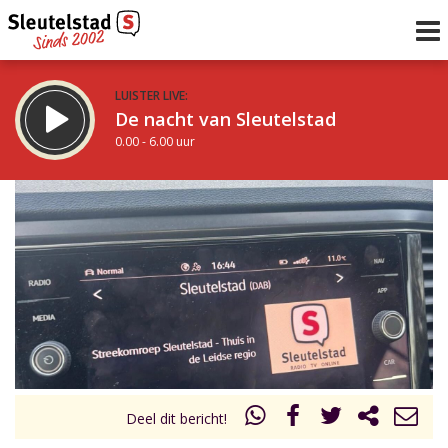
LUISTER LIVE:
De nacht van Sleutelstad
0.00 - 6.00 uur
STRAKS:
De ochtend van Sleutelstad
6.00 - 12.00 uur
uur 1 van 0
Vorig uur
Volgend uur
Inklappen
Deel dit bericht!