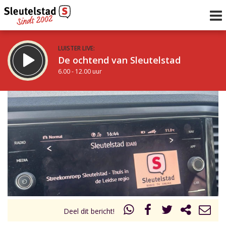
LUISTER LIVE:
De ochtend van Sleutelstad
6.00 - 12.00 uur
STRAKS:
De middag van Sleutelstad
12.00 - 17.00 uur
uur 1 van 0
Vorig uur
Volgend uur
Inklappen
Deel dit bericht!