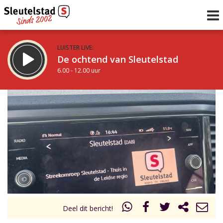
LUISTER LIVE:
De ochtend van Sleutelstad
6.00 - 12.00 uur
STRAKS:
De middag van Sleutelstad
12.00 - 19.00 uur
uur 1 van 0
Vorig uur
Volgend uur
Inklappen
Deel dit bericht!