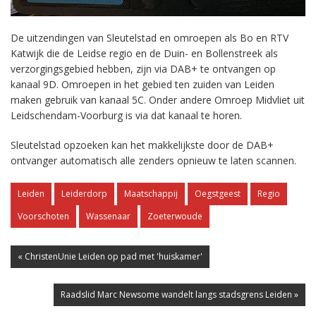
De uitzendingen van Sleutelstad en omroepen als Bo en RTV
Katwijk die de Leidse regio en de Duin- en Bollenstreek als
verzorgingsgebied hebben, zijn via DAB+ te ontvangen op
kanaal 9D. Omroepen in het gebied ten zuiden van Leiden
maken gebruik van kanaal 5C. Onder andere Omroep Midvliet uit
Leidschendam-Voorburg is via dat kanaal te horen.
Sleutelstad opzoeken kan het makkelijkste door de DAB+
ontvanger automatisch alle zenders opnieuw te laten scannen.
Leiden
Leiderdorp
Maatschappij
Oegstgeest
Regio
Voorschoten
Wassenaar
Zoeterwoude
« ChristenUnie Leiden op pad met 'huiskamer'
Raadslid Marc Newsome wandelt langs stadsgrens Leiden »