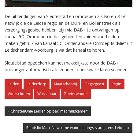
De uitzendingen van Sleutelstad en omroepen als Bo en RTV
Katwijk die de Leidse regio en de Duin- en Bollenstreek als
verzorgingsgebied hebben, zijn via DAB+ te ontvangen op
kanaal 9D. Omroepen in het gebied ten zuiden van Leiden
maken gebruik van kanaal 5C. Onder andere Omroep Midvliet uit
Leidschendam-Voorburg is via dat kanaal te horen.
Sleutelstad opzoeken kan het makkelijkste door de DAB+
ontvanger automatisch alle zenders opnieuw te laten scannen.
Leiden
Leiderdorp
Maatschappij
Oegstgeest
Regio
Voorschoten
Wassenaar
Zoeterwoude
« ChristenUnie Leiden op pad met 'huiskamer'
Raadslid Marc Newsome wandelt langs stadsgrens Leiden »