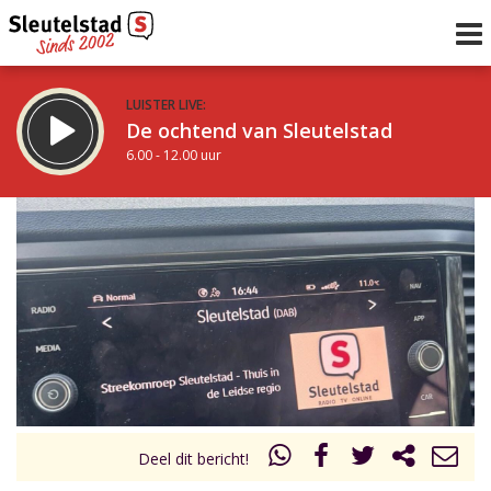
LUISTER LIVE:
De ochtend van Sleutelstad
6.00 - 12.00 uur
STRAKS:
De middag van Sleutelstad
12.00 - 18.00 uur
uur 1 van 0
Vorig uur
Volgend uur
Inklappen
Deel dit bericht!