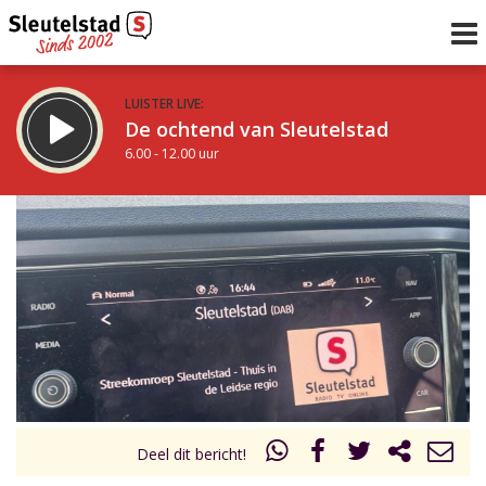
LUISTER LIVE:
De ochtend van Sleutelstad
6.00 - 12.00 uur
STRAKS:
De middag van Sleutelstad
12.00 - 17.00 uur
uur 1 van 0
Vorig uur
Volgend uur
Inklappen
Deel dit bericht!