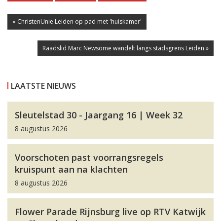
« ChristenUnie Leiden op pad met 'huiskamer'
Raadslid Marc Newsome wandelt langs stadsgrens Leiden »
LAATSTE NIEUWS
Sleutelstad 30 - Jaargang 16 | Week 32
8 augustus 2026
Voorschoten past voorrangsregels
kruispunt aan na klachten
8 augustus 2026
Flower Parade Rijnsburg live op RTV Katwijk