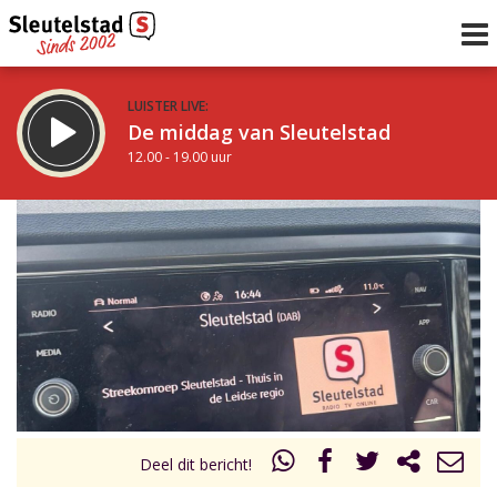
LUISTER LIVE:
De middag van Sleutelstad
12.00 - 19.00 uur
STRAKS:
De avond van Sleutelstad
19.00 - 22.00 uur
uur 1 van 0
Vorig uur
Volgend uur
Inklappen
Deel dit bericht!