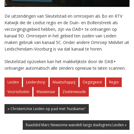
De uitzendingen van Sleutelstad en omroepen als Bo en RTV
Katwijk die de Leidse regio en de Duin- en Bollenstreek als
verzorgingsgebied hebben, zijn via DAB+ te ontvangen op
kanaal 9D. Omroepen in het gebied ten zuiden van Leiden
maken gebruik van kanaal 5C. Onder andere Omroep Midvliet uit
Leidschendam-Voorburg is via dat kanaal te horen.
Sleutelstad opzoeken kan het makkelijkste door de DAB+
ontvanger automatisch alle zenders opnieuw te laten scannen.
Leiden
Leiderdorp
Maatschappij
Oegstgeest
Regio
Voorschoten
Wassenaar
Zoeterwoude
« ChristenUnie Leiden op pad met 'huiskamer'
Raadslid Marc Newsome wandelt langs stadsgrens Leiden »