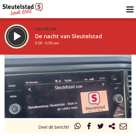
LUISTER LIVE:
De nacht van Sleutelstad
0.00 - 6.00 uur
STRAKS:
De ochtend van Sleutelstad
6.00 - 12.00 uur
uur 1 van 0
Vorig uur
Volgend uur
Inklappen
Deel dit bericht!